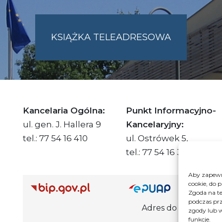
KSIĄŻKA TELEADRESOWA
SKIE.PL
Kancelaria Ogólna:
Punkt Informacyjno-
ul. gen. J. Hallera 9
Kancelaryjny:
tel.: 77 54 16 410
ul. Ostrówek 5,
tel.: 77 54 16 332
Aby zapewni
cookie, do 
Adre
Zgoda na te
podczas prz
Adres do e-Doręczeń Urzędu: AE
zgody lub w
funkcje.