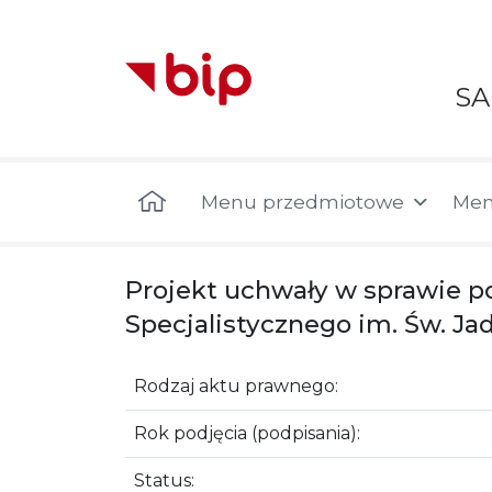
S
Menu główne
Menu przedmiotowe
Men
Projekt uchwały w sprawie p
Specjalistycznego im. Św. Ja
Rodzaj aktu prawnego:
Rok podjęcia (podpisania):
Status: