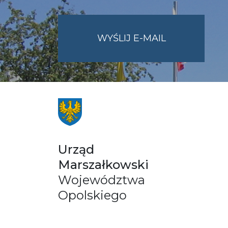
NA
WYŚLIJ E-MAIL
ADRES
UMWO@OPOL
Urząd
Marszałkowski
Województwa
Opolskiego