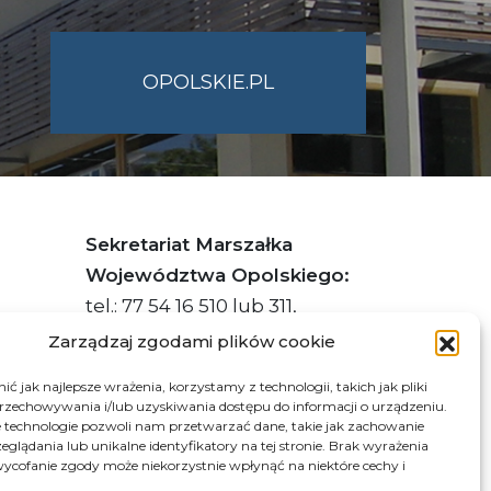
OPOLSKIE.PL
Sekretariat Marszałka
Województwa Opolskiego:
tel.: 77 54 16 510 lub 311,
faks: 77 54 16 512
Zarządzaj zgodami plików cookie
ć jak najlepsze wrażenia, korzystamy z technologii, takich jak pliki
przechowywania i/lub uzyskiwania dostępu do informacji o urządzeniu.
s ePUAP Urzędu: /q877fxtk55/SkrytkaESP
 technologie pozwoli nam przetwarzać dane, takie jak zachowanie
eglądania lub unikalne identyfikatory na tej stronie. Brak wyrażenia
:PL-66703-73759-IGTUV-14
ycofanie zgody może niekorzystnie wpłynąć na niektóre cechy i