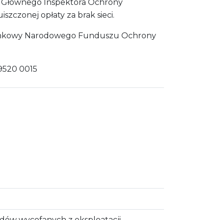
ez Głównego Inspektora Ochrony
zczonej opłaty za brak sieci.
 bankowy Narodowego Funduszu Ochrony
9520 0015
zdów wycofanych z eksploatacji.