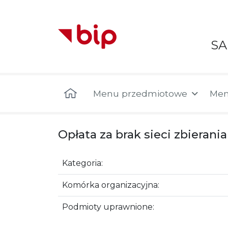
S
Menu główne
Menu przedmiotowe
Men
Opłata za brak sieci zbierani
Kategoria:
Komórka organizacyjna:
Podmioty uprawnione: