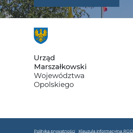
ADRES
UMWO@OPOL
Urząd
Marszałkowski
Województwa
Opolskiego
Polityka prywatności
Klauzula informacyjna RO