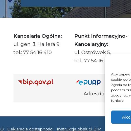
SKIE.PL
Kancelaria Ogólna:
Punkt Informacyjno-
ul. gen. J. Hallera 9
Kancelaryjny:
tel.: 77 54 16 410
ul. Ostrówek 5,
tel.: 77 54 16 332
Aby zapewni
cookie, do 
Adre
Zgoda na te
podczas prz
Adres do e-Doręczeń Urzędu: AE
zgody lub w
funkcje.
Akc
DO
Deklaracja dostępności
Instrukcja obsługi BIP