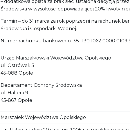
– dodatkowa opłata za brak sieci ustalona decyzją prz
Środowiska w wysokości odpowiadającej 20% kwoty nieuis
Termin – do 31 marca za rok poprzedni na rachunek
Środowiska i Gospodarki Wodnej.
Numer rachunku bankowego: 38 1130 1062 0000 0109 
Urząd Marszałkowski Województwa Opolskiego
ul. Ostrówek 5
45-088 Opole
Departament Ochrony Środowiska
ul. Hallera 9
45-867 Opole
Marszałek Województwa Opolskiego
Ustawa z dnia 20 stycznia 2005 r. o recyklingu poja