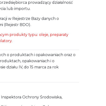
przedsiębiorca prowadzący działalność
ia lub importu.
racji w Rejestrze Bazy danych o
i (Rejestr BDO).
ym produkty typu: oleje, preparaty
latory.
ych o produktach i opakowaniach oraz o
roduktach, opakowaniach i o
e działu IV, do 15 marca za rok
o Inspektora Ochrony Środowiska,