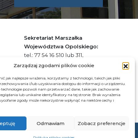
Sekretariat Marszałka
Województwa Opolskiego:
tel.: 77 54 16 510 lub 311,
faks: 77 54 16 512
Zarządzaj zgodami plików cookie
ć jak najlepsze wrażenia, korzystamy z technologii, takich jak pliki
przechowywania i/lub uzyskiwania dostępu do informacji o urządzeniu.
s ePUAP Urzędu: /q877fxtk55/SkrytkaESP
 technologie pozwoli nam przetwarzać dane, takie jak zachowanie
eglądania lub unikalne identyfikatory na tej stronie. Brak wyrażenia
:PL-66703-73759-IGTUV-14
ycofanie zgody może niekorzystnie wpłynąć na niektóre cechy i
eptuję
Odmawiam
Zobacz preferencje
© 2026 Samorząd Województwa Opolskiego
Polityka plików cookies