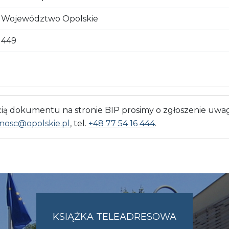
Województwo Opolskie
449
 dokumentu na stronie BIP prosimy o zgłoszenie uwag
nosc@opolskie.pl
, tel.
+48 77 54 16 444
.
KSIĄŻKA TELEADRESOWA