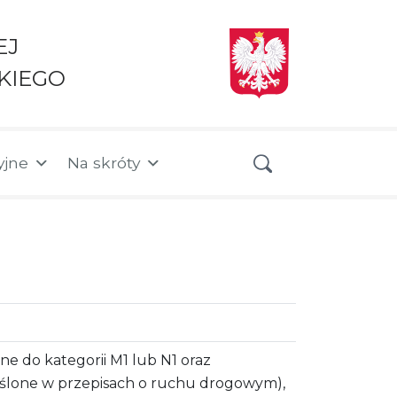
EJ
KIEGO
yjne
Na skróty
 do kategorii M1 lub N1 oraz
reślone w przepisach o ruchu drogowym),