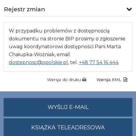
Rejestr zmian
W przypadku problemów z dostępnością
dokumentu na stronie BIP prosimy o zgłoszenie
uwag koordynatorowi dostępności Pani Marta
Chałupka-Woźniak, email:
dostepnosc@opolskie.pl
, tel.
+48 77 54 16 444
.
Wersja do druku
Wersja XML
NA
WYŚLIJ E-MAIL
ADRES
UMWO@OPOLSKI
KSIĄŻKA TELEADRESOWA