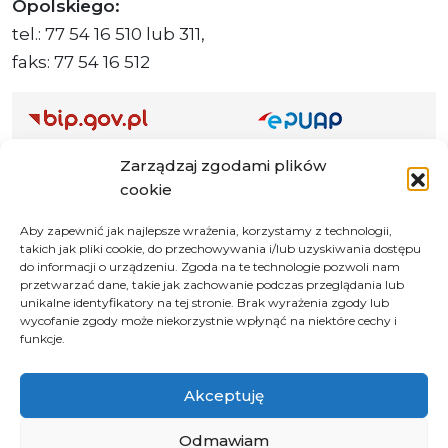
Opolskiego:
tel.: 77 54 16 510 lub 311,
faks: 77 54 16 512
Adres ePUAP Urzędu: /q877fxtk55/SkrytkaESP
Zarządzaj zgodami plików
Adres do e-Doręczeń
cookie
Urzędu: AE:PL-66703-73759-IGTUV-14
Aby zapewnić jak najlepsze wrażenia, korzystamy z technologii,
takich jak pliki cookie, do przechowywania i/lub uzyskiwania dostępu
do informacji o urządzeniu. Zgoda na te technologie pozwoli nam
przetwarzać dane, takie jak zachowanie podczas przeglądania lub
Polityka prywatności
unikalne identyfikatory na tej stronie. Brak wyrażenia zgody lub
wycofanie zgody może niekorzystnie wpłynąć na niektóre cechy i
Klauzula informacyjna RODO
funkcje.
Deklaracja dostępności
Instrukcja obsługi BIP
Akceptuję
© 2026 Samorząd Województwa Opolskiego
Odmawiam