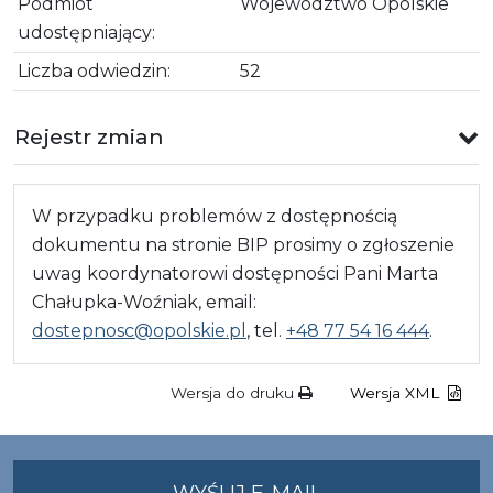
Podmiot
Województwo Opolskie
udostępniający:
Liczba odwiedzin:
52
Rejestr zmian
W przypadku problemów z dostępnością
dokumentu na stronie BIP prosimy o zgłoszenie
uwag koordynatorowi dostępności Pani Marta
Chałupka-Woźniak, email:
dostepnosc@opolskie.pl
, tel.
+48 77 54 16 444
.
Wersja do druku
Wersja XML
NA
WYŚLIJ E-MAIL