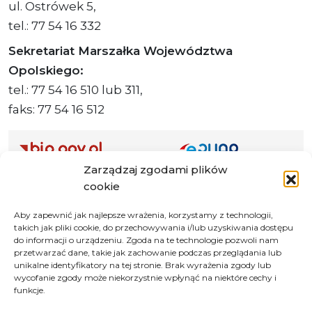
ul. Ostrówek 5,
tel.: 77 54 16 332
Sekretariat Marszałka Województwa
Opolskiego:
tel.: 77 54 16 510 lub 311,
faks: 77 54 16 512
Zarządzaj zgodami plików
Adres ePUAP Urzędu: /q877fxtk55/SkrytkaESP
cookie
Adres do e-Doręczeń
Urzędu: AE:PL-66703-73759-IGTUV-14
Aby zapewnić jak najlepsze wrażenia, korzystamy z technologii,
takich jak pliki cookie, do przechowywania i/lub uzyskiwania dostępu
do informacji o urządzeniu. Zgoda na te technologie pozwoli nam
przetwarzać dane, takie jak zachowanie podczas przeglądania lub
unikalne identyfikatory na tej stronie. Brak wyrażenia zgody lub
Polityka prywatności
wycofanie zgody może niekorzystnie wpłynąć na niektóre cechy i
funkcje.
Klauzula informacyjna RODO