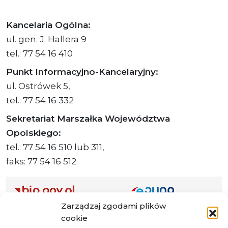
Kancelaria Ogólna:
ul. gen. J. Hallera 9
tel.: 77 54 16 410
Punkt Informacyjno-Kancelaryjny:
ul. Ostrówek 5,
tel.: 77 54 16 332
Sekretariat Marszałka Województwa
Opolskiego:
tel.: 77 54 16 510 lub 311,
faks: 77 54 16 512
Zarządzaj zgodami plików
Adres ePUAP Urzędu: /q877fxtk55/SkrytkaESP
cookie
Adres do e-Doręczeń