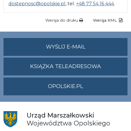
dostepnosc@opolskie.pl
, tel.
+48 77 54 16 444
.
Wersja do druku
Wersja XML
NA
WYŚLIJ E-MAIL
ADRES
UMWO@OPOLSKI
KSIĄŻKA TELEADRESOWA
OPOLSKIE.PL
Urząd
Marszałkowski
Województwa
Opolskiego