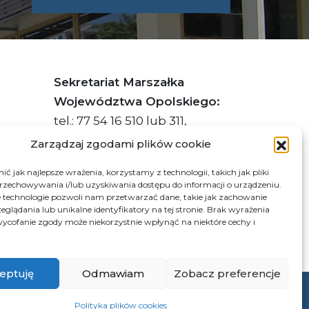
Sekretariat Marszałka
Województwa Opolskiego:
tel.: 77 54 16 510 lub 311,
faks: 77 54 16 512
Zarządzaj zgodami plików cookie
ć jak najlepsze wrażenia, korzystamy z technologii, takich jak pliki
przechowywania i/lub uzyskiwania dostępu do informacji o urządzeniu.
s ePUAP Urzędu: /q877fxtk55/SkrytkaESP
 technologie pozwoli nam przetwarzać dane, takie jak zachowanie
eglądania lub unikalne identyfikatory na tej stronie. Brak wyrażenia
:PL-66703-73759-IGTUV-14
ycofanie zgody może niekorzystnie wpłynąć na niektóre cechy i
eptuję
Odmawiam
Zobacz preferencje
© 2026 Samorząd Województwa Opolskiego
Polityka plików cookies