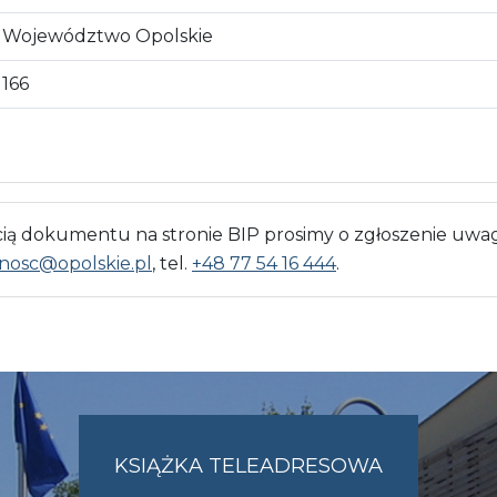
Województwo Opolskie
166
 dokumentu na stronie BIP prosimy o zgłoszenie uwag
nosc@opolskie.pl
, tel.
+48 77 54 16 444
.
KSIĄŻKA TELEADRESOWA