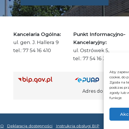
SKIE.PL
Kancelaria Ogólna:
Punkt Informacyjno-
ul. gen. J. Hallera 9
Kancelaryjny:
tel.: 77 54 16 410
ul. Ostrówek 5,
tel.: 77 54 16 332
Aby zapewni
cookie, do 
Adre
Zgoda na te
podczas prz
Adres do e-Doręczeń Urzędu: AE
zgody lub w
funkcje.
Akc
DO
Deklaracja dostępności
Instrukcja obsługi BIP