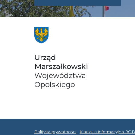
UMWO@OPOL
Urząd
Marszałkowski
Województwa
Opolskiego
Polityka prywatności
Klauzula informacyjna RO