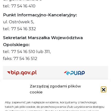
tel.: 77 54 16 410
Punkt Informacyjno-Kancelaryjny:
ul. Ostrówek 5,
tel.: 77 54 16 332
Sekretariat Marszałka Województwa
Opolskiego:
tel.: 77 54 16 510 lub 311,
faks: 77 54 16 512
Adres ePUAP Urzędu: /q877fxtk55/SkrytkaESP
Zarządzaj zgodami plików
Adres do e-Doręczeń
cookie
Urzędu: AE:PL-66703-73759-IGTUV-14
Aby zapewnić jak najlepsze wrażenia, korzystamy z technologii,
takich jak pliki cookie, do przechowywania i/lub uzyskiwania dostępu