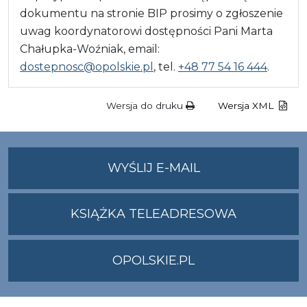
dokumentu na stronie BIP prosimy o zgłoszenie
uwag koordynatorowi dostępności Pani Marta
Chałupka-Woźniak, email:
dostepnosc@opolskie.pl
, tel.
+48 77 54 16 444
.
Wersja do druku
Wersja XML
NA
WYŚLIJ E-MAIL
ADRES
UMWO@OPOLSKI
KSIĄŻKA TELEADRESOWA
OPOLSKIE.PL