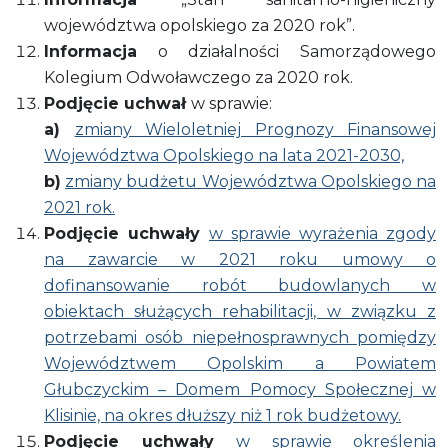
województwa opolskiego za 2020 rok”.
Informacja
o działalności Samorządowego
Kolegium Odwoławczego za 2020 rok.
Podjęcie uchwał
w sprawie:
a
)
zmiany Wieloletniej Prognozy Finansowej
Województwa Opolskiego na lata 2021-2030,
b
)
zmiany budżetu Województwa Opolskiego na
2021 rok.
Podjęcie uchwały
w sprawie wyrażenia zgody
na zawarcie w 2021 roku umowy o
dofinansowanie robót budowlanych w
obiektach służących rehabilitacji, w związku z
potrzebami osób niepełnosprawnych pomiędzy
Województwem Opolskim a Powiatem
Głubczyckim – Domem Pomocy Społecznej w
Klisinie, na okres dłuższy niż 1 rok budżetowy.
Podjęcie uchwały
w sprawie określenia