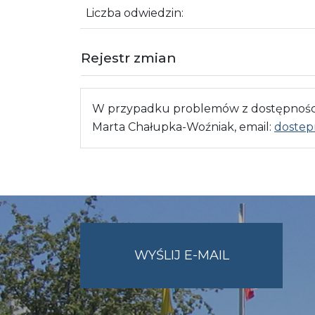
Liczba odwiedzin:
Rejestr zmian
W przypadku problemów z dostępnością
Marta Chałupka-Woźniak, email:
dostep
NA
WYŚLIJ E-MAIL
ADRES
UMWO@OPOL