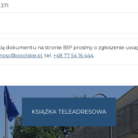
371
 dokumentu na stronie BIP prosimy o zgłoszenie uwag
nosc@opolskie.pl
, tel.
+48 77 54 16 444
.
KSIĄŻKA TELEADRESOWA
SKIE.PL