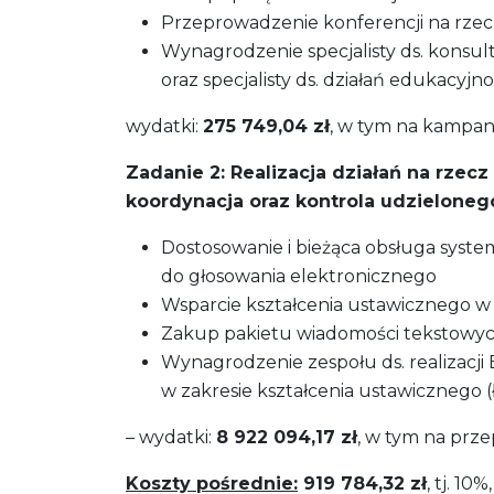
Przeprowadzenie konferencji na rzecz
Wynagrodzenie specjalisty ds. konsulta
oraz specjalisty ds. działań edukacyj
wydatki:
275 749,04 zł
, w tym na kampani
Zadanie 2:
Realizacja działań na rzec
koordynacja oraz kontrola udzielonego
Dostosowanie i bieżąca obsługa sys
do głosowania elektronicznego
Wsparcie kształcenia ustawicznego w
Zakup pakietu wiadomości tekstowych
Wynagrodzenie zespołu ds. realizacji 
w zakresie kształcenia ustawicznego (ł
– wydatki:
8 922 094,17 zł
, w tym na prz
Koszty pośrednie:
919 784,32 zł
, tj. 1