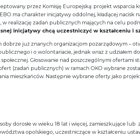
ceptowany przez Komisję Europejską: projekt wsparcia 
BO ma charakter inicjatywy oddolnej, kładącej nacisk n
realizację zadań publicznych mających na celu podnies
snej inicjatywy chcą uczestniczyć w kształceniu i s
ach dobrze już znanych organizacjom pozarządowym – ot
publicznego i o wolontariacie, jednak wraz z udziałem 
i społecznej. Głosowanie nad poszczególnymi ofertami 
 ofert (zadań publicznych) w ramach OKO wybrane zosta
nia mieszkańców. Następnie wybrane oferty jako projekt
by dorosłe w wieku 18 lat i więcej, zamieszkujące lub z
ojewództwa opolskiego, uczestniczące w kształceniu us