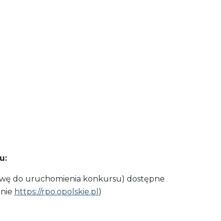
u:
stawę do uruchomienia konkursu) dostępne
onie
https://rpo.opolskie.pl
)