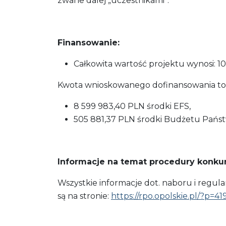
zwane dalej „uczestnikami”.
Finansowanie:
Całkowita wartość projektu wynosi: 10
Kwota wnioskowanego dofinansowania to 
8 599 983,40 PLN środki EFS,
505 881,37 PLN środki Budżetu Państ
Informacje na temat procedury konk
Wszystkie informacje dot. naboru i regu
są na stronie:
https://rpo.opolskie.pl/?p=41