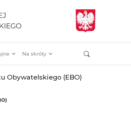
EJ
KIEGO
yjne
Na skróty
tu Obywatelskiego (EBO)
BO)