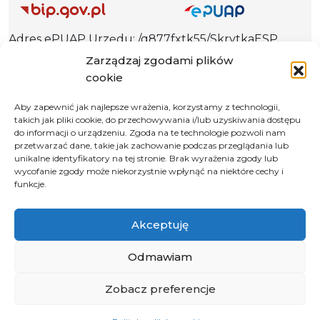
Adres ePUAP Urzędu: /q877fxtk55/SkrytkaESP
Adres do e-Doręczeń
Zarządzaj zgodami plików
Urzędu: AE:PL-66703-73759-IGTUV-14
cookie
Aby zapewnić jak najlepsze wrażenia, korzystamy z technologii,
takich jak pliki cookie, do przechowywania i/lub uzyskiwania dostępu
do informacji o urządzeniu. Zgoda na te technologie pozwoli nam
Polityka prywatności
przetwarzać dane, takie jak zachowanie podczas przeglądania lub
unikalne identyfikatory na tej stronie. Brak wyrażenia zgody lub
Klauzula informacyjna RODO
wycofanie zgody może niekorzystnie wpłynąć na niektóre cechy i
Deklaracja dostępności
funkcje.
Instrukcja obsługi BIP
Akceptuję
© 2026 Samorząd Województwa Opolskiego
Odmawiam
Zobacz preferencje