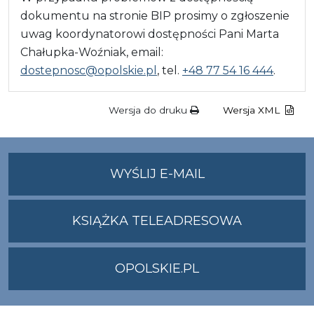
dokumentu na stronie BIP prosimy o zgłoszenie
uwag koordynatorowi dostępności Pani Marta
Chałupka-Woźniak, email:
dostepnosc@opolskie.pl
, tel.
+48 77 54 16 444
.
Wersja do druku
Wersja XML
NA
WYŚLIJ E-MAIL
ADRES
UMWO@OPOLSKI
KSIĄŻKA TELEADRESOWA
OPOLSKIE.PL