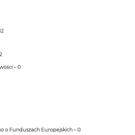
12
2
wości – 0
o o Funduszach Europejskich – 0