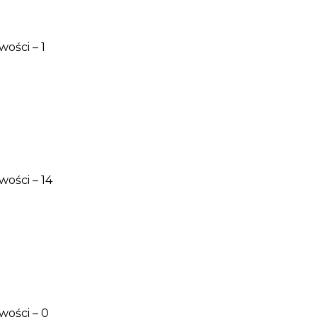
ości – 1
ości – 14
wości – 0