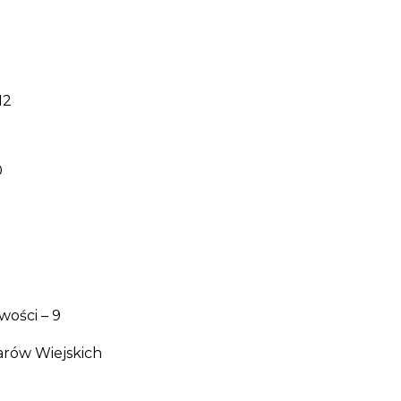
12
0
wości – 9
rów Wiejskich