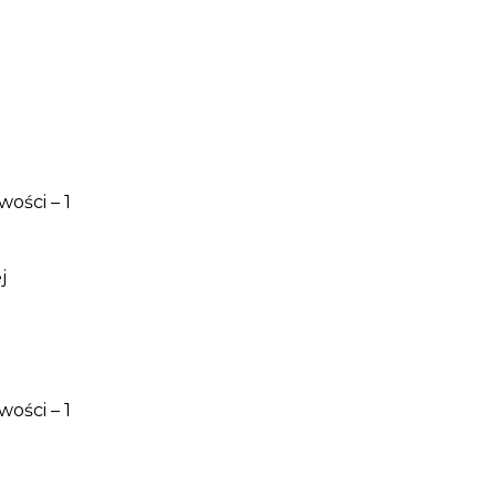
ości – 1
j
ości – 1