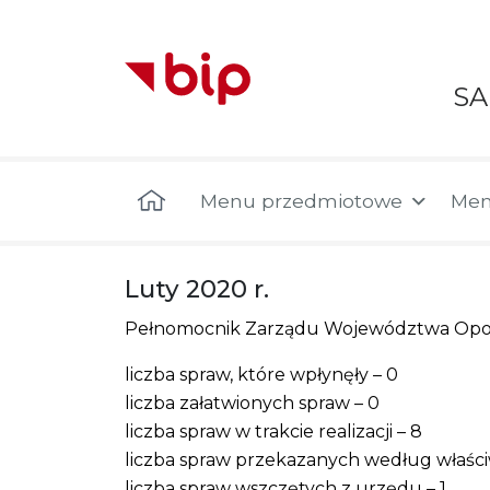
S
Menu główne
Menu przedmiotowe
Men
Luty 2020 r.
Pełnomocnik Zarządu Województwa Opolsk
liczba spraw, które wpłynęły – 0
liczba załatwionych spraw – 0
liczba spraw w trakcie realizacji – 8
liczba spraw przekazanych według właści
liczba spraw wszczętych z urzędu – 1