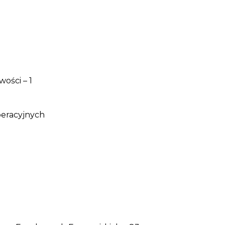
ości – 1
eracyjnych
2