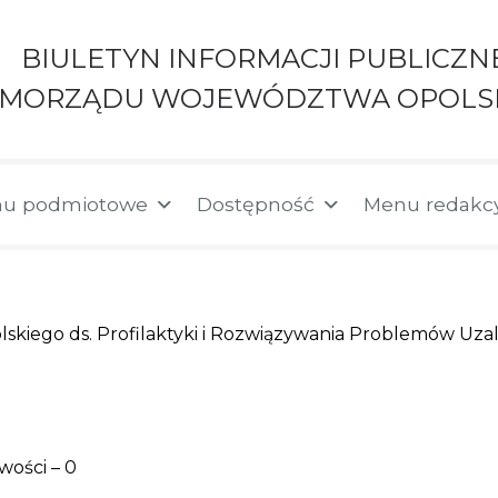
BIULETYN INFORMACJI PUBLICZN
AMORZĄDU WOJEWÓDZTWA OPOLS
u podmiotowe
Dostępność
Menu redakc
iego ds. Profilaktyki i Rozwiązywania Problemów Uza
wości – 0