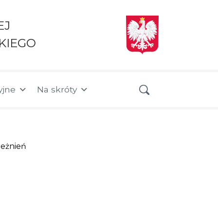
EJ
KIEGO
yjne
Na skróty
leżnień