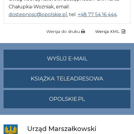
Chałupka-Woźniak, email:
dostepnosc@opolskie.pl
, tel.
+48 77 54 16 444
.
Wersja do druku
Wersja XML
NA
WYŚLIJ E-MAIL
ADRES
UMWO@OPOLSKI
KSIĄŻKA TELEADRESOWA
OPOLSKIE.PL
Urząd
Marszałkowski