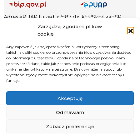
Adres ePUAP Urzędu: /q877fxtk55/SkrytkaESP
Adres do e-Doręczeń
Zarządzaj zgodami plików
Urzędu: AE:PL-66703-73759-IGTUV-14
cookie
Aby zapewnić jak najlepsze wrażenia, korzystamy z technologii,
takich jak pliki cookie, do przechowywania i/lub uzyskiwania dostępu
do informacji o urządzeniu. Zgoda na te technologie pozwoli nam
Polityka prywatności
przetwarzać dane, takie jak zachowanie podczas przeglądania lub
unikalne identyfikatory na tej stronie. Brak wyrażenia zgody lub
Klauzula informacyjna RODO
wycofanie zgody może niekorzystnie wpłynąć na niektóre cechy i
Deklaracja dostępności
funkcje.
Instrukcja obsługi BIP
Akceptuję
© 2026 Samorząd Województwa Opolskiego
Odmawiam
Zobacz preferencje