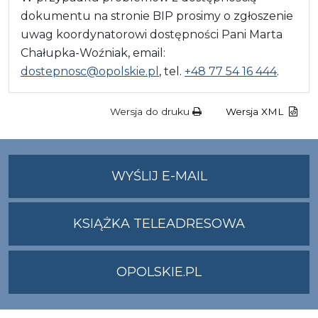
dokumentu na stronie BIP prosimy o zgłoszenie
uwag koordynatorowi dostępności Pani Marta
Chałupka-Woźniak, email:
dostepnosc@opolskie.pl
, tel.
+48 77 54 16 444
.
Wersja do druku
Wersja XML
NA
WYŚLIJ E-MAIL
ADRES
UMWO@OPOLSKI
KSIĄŻKA TELEADRESOWA
OPOLSKIE.PL