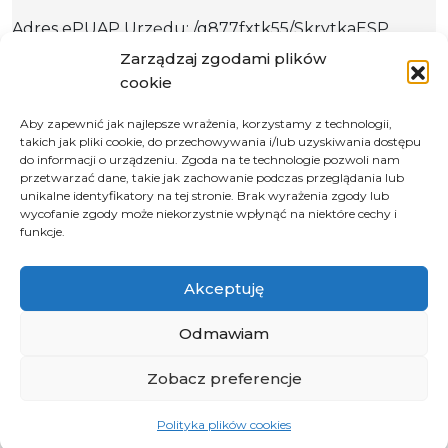
Adres ePUAP Urzędu: /q877fxtk55/SkrytkaESP
Adres do e-Doręczeń
Zarządzaj zgodami plików
Urzędu: AE:PL-66703-73759-IGTUV-14
cookie
Aby zapewnić jak najlepsze wrażenia, korzystamy z technologii,
takich jak pliki cookie, do przechowywania i/lub uzyskiwania dostępu
do informacji o urządzeniu. Zgoda na te technologie pozwoli nam
Polityka prywatności
przetwarzać dane, takie jak zachowanie podczas przeglądania lub
unikalne identyfikatory na tej stronie. Brak wyrażenia zgody lub
Klauzula informacyjna RODO
wycofanie zgody może niekorzystnie wpłynąć na niektóre cechy i
Deklaracja dostępności
funkcje.
Instrukcja obsługi BIP
Akceptuję
© 2026 Samorząd Województwa Opolskiego
Odmawiam
Zobacz preferencje
Polityka plików cookies