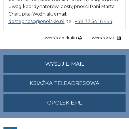
uwag koordynatorowi dostępności Pani Marta
Chałupka-Woźniak, email:
dostepnosc@opolskie.pl
, tel.
+48 77 54 16 444
.
Wersja do druku
Wersja XML
NA
WYŚLIJ E-MAIL
ADRES
UMWO@OPOLSKI
KSIĄŻKA TELEADRESOWA
OPOLSKIE.PL