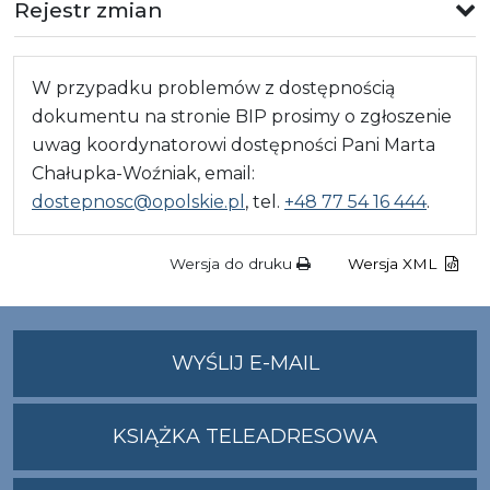
Rejestr zmian
W przypadku problemów z dostępnością
dokumentu na stronie BIP prosimy o zgłoszenie
uwag koordynatorowi dostępności Pani Marta
Chałupka-Woźniak, email:
dostepnosc@opolskie.pl
, tel.
+48 77 54 16 444
.
Wersja do druku
Wersja XML
NA
WYŚLIJ E-MAIL
ADRES
UMWO@OPOLSKI
KSIĄŻKA TELEADRESOWA