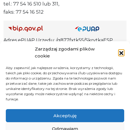
tel.: 77 54 16 510 lub 311,
faks: 77 54 16 512
Adres ePUAP Urzędu: /q877fxtk55/SkrytkaESP
Adres do e-Doręczeń
Zarządzaj zgodami plików
Urzędu: AE:PL-66703-73759-IGTUV-14
cookie
Aby zapewnić jak najlepsze wrażenia, korzystamy z technologii,
takich jak pliki cookie, do przechowywania i/lub uzyskiwania dostępu
do informacji o urządzeniu. Zgoda na te technologie pozwoli nam
Polityka prywatności
przetwarzać dane, takie jak zachowanie podczas przeglądania lub
unikalne identyfikatory na tej stronie. Brak wyrażenia zgody lub
Klauzula informacyjna RODO
wycofanie zgody może niekorzystnie wpłynąć na niektóre cechy i
Deklaracja dostępności
funkcje.
Instrukcja obsługi BIP
Akceptuję
© 2026 Samorząd Województwa Opolskiego
Odmawiam