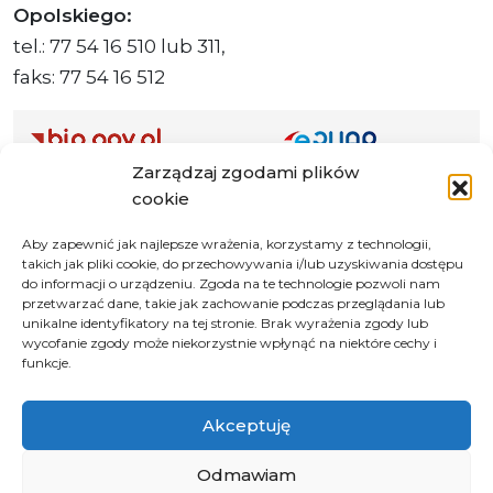
Opolskiego:
tel.: 77 54 16 510 lub 311,
faks: 77 54 16 512
Zarządzaj zgodami plików
Adres ePUAP Urzędu: /q877fxtk55/SkrytkaESP
cookie
Adres do e-Doręczeń
Urzędu: AE:PL-66703-73759-IGTUV-14
Aby zapewnić jak najlepsze wrażenia, korzystamy z technologii,
takich jak pliki cookie, do przechowywania i/lub uzyskiwania dostępu
do informacji o urządzeniu. Zgoda na te technologie pozwoli nam
przetwarzać dane, takie jak zachowanie podczas przeglądania lub
unikalne identyfikatory na tej stronie. Brak wyrażenia zgody lub
Polityka prywatności
wycofanie zgody może niekorzystnie wpłynąć na niektóre cechy i
funkcje.
Klauzula informacyjna RODO
Deklaracja dostępności
Akceptuję
Instrukcja obsługi BIP
Odmawiam
© 2026 Samorząd Województwa Opolskiego