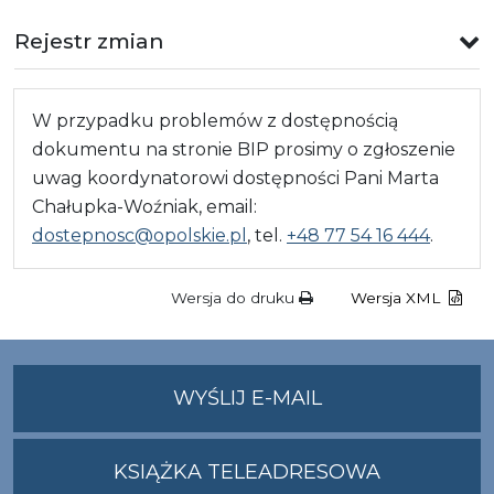
Rejestr zmian
W przypadku problemów z dostępnością
dokumentu na stronie BIP prosimy o zgłoszenie
uwag koordynatorowi dostępności Pani Marta
Chałupka-Woźniak, email:
dostepnosc@opolskie.pl
, tel.
+48 77 54 16 444
.
Wersja do druku
Wersja XML
NA
WYŚLIJ E-MAIL
ADRES
UMWO@OPOLSKI
KSIĄŻKA TELEADRESOWA