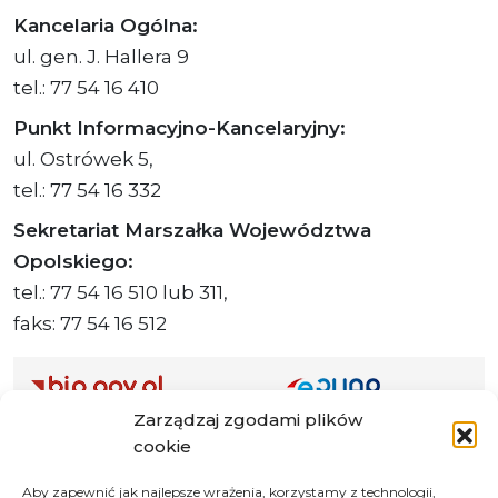
Kancelaria Ogólna:
ul. gen. J. Hallera 9
tel.: 77 54 16 410
Punkt Informacyjno-Kancelaryjny:
ul. Ostrówek 5,
tel.: 77 54 16 332
Sekretariat Marszałka Województwa
Opolskiego:
tel.: 77 54 16 510 lub 311,
faks: 77 54 16 512
Zarządzaj zgodami plików
Adres ePUAP Urzędu: /q877fxtk55/SkrytkaESP
cookie
Adres do e-Doręczeń
Urzędu: AE:PL-66703-73759-IGTUV-14
Aby zapewnić jak najlepsze wrażenia, korzystamy z technologii,