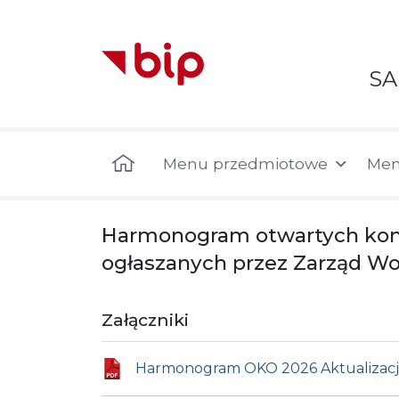
S
Menu główne
Menu przedmiotowe
Men
Harmonogram otwartych konku
ogłaszanych przez Zarząd W
Załączniki
Harmonogram OKO 2026 Aktualizacja z