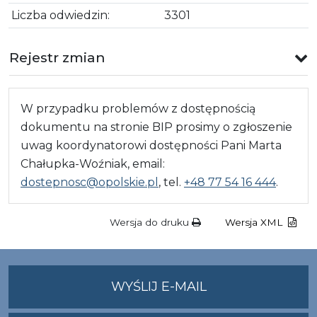
Liczba odwiedzin:
3301
Rejestr zmian
W przypadku problemów z dostępnością
dokumentu na stronie BIP prosimy o zgłoszenie
uwag koordynatorowi dostępności Pani Marta
Chałupka-Woźniak, email:
dostepnosc@opolskie.pl
, tel.
+48 77 54 16 444
.
Wersja do druku
Wersja XML
NA
WYŚLIJ E-MAIL
ADRES