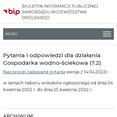
BIULETYN INFORMACJI PUBLICZNEJ
SAMORZĄDU WOJEWÓDZTWA
OPOLSKIEGO
Menu główne
Pytania i odpowiedzi dla działania
Gospodarka wodno-ściekowa (7.2)
Najczęściej zadawane pytania
wersja z 14.04.2022r.
w ramach naboru wniosków ogłoszonego od dnia 04
kwietnia 2022 r. do dnia 25 kwietnia 2022 r.
ARCHIWUM: