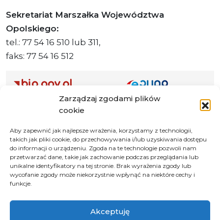
Sekretariat Marszałka Województwa
Opolskiego:
tel.: 77 54 16 510 lub 311,
faks: 77 54 16 512
Zarządzaj zgodami plików
Adres ePUAP Urzędu: /q877fxtk55/SkrytkaESP
cookie
Adres do e-Doręczeń
Urzędu: AE:PL-66703-73759-IGTUV-14
Aby zapewnić jak najlepsze wrażenia, korzystamy z technologii,
takich jak pliki cookie, do przechowywania i/lub uzyskiwania dostępu
do informacji o urządzeniu. Zgoda na te technologie pozwoli nam
przetwarzać dane, takie jak zachowanie podczas przeglądania lub
unikalne identyfikatory na tej stronie. Brak wyrażenia zgody lub
Polityka prywatności
wycofanie zgody może niekorzystnie wpłynąć na niektóre cechy i
funkcje.
Klauzula informacyjna RODO
Deklaracja dostępności
Akceptuję
Instrukcja obsługi BIP