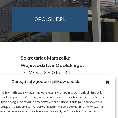
OPOLSKIE.PL
Sekretariat Marszałka
Województwa Opolskiego:
tel.: 77 54 16 510 lub 311,
faks: 77 54 16 512
Zarządzaj zgodami plików cookie
ć jak najlepsze wrażenia, korzystamy z technologii, takich jak pliki
przechowywania i/lub uzyskiwania dostępu do informacji o urządzeniu.
s ePUAP Urzędu: /q877fxtk55/SkrytkaESP
 technologie pozwoli nam przetwarzać dane, takie jak zachowanie
eglądania lub unikalne identyfikatory na tej stronie. Brak wyrażenia
:PL-66703-73759-IGTUV-14
ycofanie zgody może niekorzystnie wpłynąć na niektóre cechy i