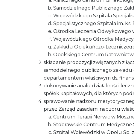
Klinicznego Centrum Ginekologii,
Samodzielnego Publicznego Zakła
Wojewódzkiego Szpitala Specjalis
Specjalistycznego Szpitala im. Ks
Ośrodka Leczenia Odwykowego w
Wojewódzkiego Ośrodka Medycyny
Zakładu Opiekuńczo-Leczniczego
Opolskiego Centrum Ratownictw
składanie propozycji związanych z łą
samodzielnego publicznego zakładu o
departamentem właściwym ds. finans
dokonywanie analiz działalności lecz
spółek kapitałowych, dla których p
sprawowanie nadzoru merytorycznego 
przez Zarząd zasadami nadzoru właśc
Centrum Terapii Nerwic w Mosznej 
Stobrawskie Centrum Medyczne Sp.
Szpital Wojewódzki w Opolu Sp. z 