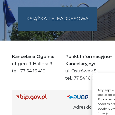
KSIĄŻKA TELEADRESOWA
SKIE.PL
Kancelaria Ogólna:
Punkt Informacyjno-
ul. gen. J. Hallera 9
Kancelaryjny:
tel.: 77 54 16 410
ul. Ostrówek 5,
tel.: 77 54 16 332
Aby zapewni
cookie, do 
Adre
Zgoda na te
podczas prz
Adres do e-Doręczeń Urzędu: AE
zgody lub w
funkcje.