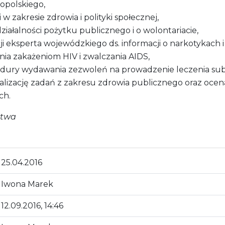
 opolskiego,
 zakresie zdrowia i polityki społecznej,
ziałalności pożytku publicznego i o wolontariacie,
ji eksperta wojewódzkiego ds. informacji o narkotykach i
nia zakażeniom HIV i zwalczania AIDS,
cedury wydawania zezwoleń na prowadzenie leczenia sub
lizację zadań z zakresu zdrowia publicznego oraz ocena
ch.
ztwa
25.04.2016
Iwona Marek
12.09.2016, 14:46