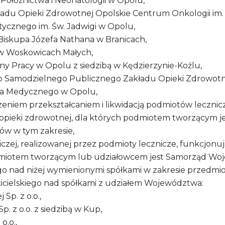
 Położnictwa i Neonatologii w Opolu,
du Opieki Zdrowotnej Opolskie Centrum Onkologii im.
tycznego im. Św. Jadwigi w Opolu,
. Biskupa Józefa Nathana w Branicach,
 Woskowicach Małych,
 Pracy w Opolu z siedzibą w Kędzierzynie-Koźlu,
 Samodzielnego Publicznego Zakładu Opieki Zdrowotn
a Medycznego w Opolu,
czeniem przekształcaniem i likwidacją podmiotów leczni
pieki zdrowotnej, dla których podmiotem tworzącym j
ów w tym zakresie,
niczej, realizowanej przez podmioty lecznicze, funkcjon
odmiotem tworzącym lub udziałowcem jest Samorząd Wo
nad niżej wymienionymi spółkami w zakresie przedmiotu
icielskiego nad spółkami z udziałem Województwa:
Sp. z o.o.,
 z o.o. z siedzibą w Kup,
o.o.,