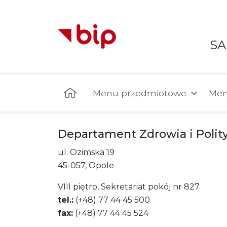
S
Menu główne
Menu przedmiotowe
Men
Departament Zdrowia i Polity
ul. Ozimska 19
45-057, Opole
VIII piętro, Sekretariat pokój nr 827
tel.:
(+48) 77 44 45 500
fax:
(+48) 77 44 45 524