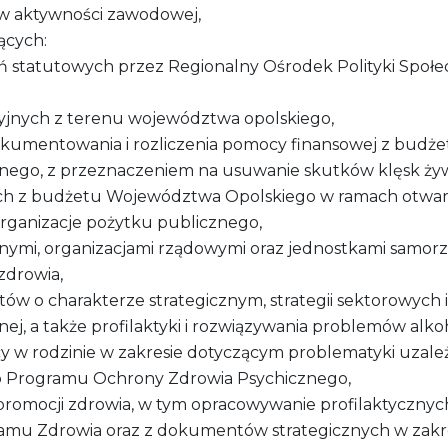
ów aktywności zawodowej,
ących:
 statutowych przez Regionalny Ośrodek Polityki Społec
jnych z terenu województwa opolskiego,
okumentowania i rozliczenia pomocy finansowej z budż
nego, z przeznaczeniem na usuwanie skutków klęsk ży
ch z budżetu Województwa Opolskiego w ramach otwar
rganizacje pożytku publicznego,
nymi, organizacjami rządowymi oraz jednostkami samorząd
zdrowia,
w o charakterze strategicznym, strategii sektorowych 
znej, a także profilaktyki i rozwiązywania problemów alk
y w rodzinie w zakresie dotyczącym problematyki uzale
go Programu Ochrony Zdrowia Psychicznego,
 i promocji zdrowia, w tym opracowywanie profilaktyczn
amu Zdrowia oraz z dokumentów strategicznych w zakr