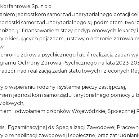
Korfantowie Sp. z o.o.
zielaniem jednostkom samorządu terytorialnego dotacji
jednostki samorządu terytorialnego są podmiotami tworz
nizacją i finansowaniem staży podyplomowych lekarzy i 
wy o kierujących pojazdami, ustawy o ochronie zdrowia 
w,
 ochronie zdrowia psychicznego lub /i realizacja zadań 
gramu Ochrony Zdrowia Psychicznego na lata 2023-20
nadzór nad realizacją zadań statutowych i zleconych Re
y o wspieraniu rodziny i systemie pieczy zastępczej,
elaniem jednostkom samorządu terytorialnego pomocy z
wiołowych,
aniem i odwołaniem członków Wojewódzkiej Społecznej 
sji Egzaminacyjnej ds. Specjalizacji Zawodowej Pracown
y o rehabilitacji zawodowej i społecznej oraz zatrudnia