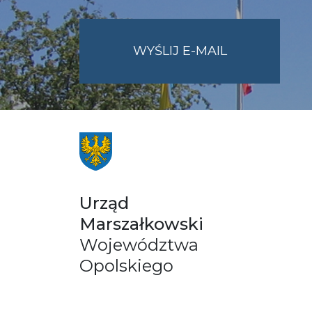
NA
WYŚLIJ E-MAIL
ADRES
UMWO@OPOL
Urząd
Marszałkowski
Województwa
Opolskiego