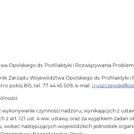
 Opolskiego ds. Profilaktyki i Rozwiązywania Problem
k Zarządu Województwa Opolskiego ds. Profilaktyki i
ętro pokój 815, tel. 77 44 45 509,
e-mail:
j.ruszczewski@opo
lności:
 wykonywanie czynności nadzoru, wynikających z ustawy 
 z art. 121 ust. 4 ww. ustawy, oraz za wyjątkiem zadań ok
 wobec następujących wojewódzkich jednostek organi