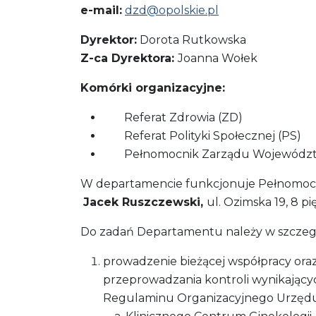
e-mail:
dzd@opolskie.pl
Dyrektor:
Dorota Rutkowska
Z-ca Dyrektora:
Joanna Wołek
Komórki organizacyjne:
Referat Zdrowia (ZD)
Referat Polityki Społecznej (PS)
Pełnomocnik Zarządu Województwa
W departamencie funkcjonuje Pełnomocni
Jacek Ruszczewski,
ul. Ozimska 19, 8 pi
Do zadań Departamentu należy w szczegó
prowadzenie bieżącej współpracy oraz
przeprowadzania kontroli wynikających
Regulaminu Organizacyjnego Urzędu,