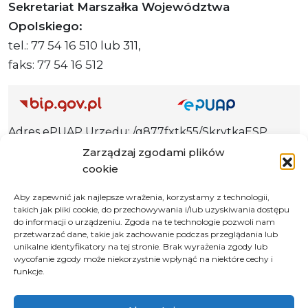
Sekretariat Marszałka Województwa
Opolskiego:
tel.: 77 54 16 510 lub 311,
faks: 77 54 16 512
Adres ePUAP Urzędu: /q877fxtk55/SkrytkaESP
Adres do e-Doręczeń
Zarządzaj zgodami plików
Urzędu: AE:PL-66703-73759-IGTUV-14
cookie
Aby zapewnić jak najlepsze wrażenia, korzystamy z technologii,
takich jak pliki cookie, do przechowywania i/lub uzyskiwania dostępu
do informacji o urządzeniu. Zgoda na te technologie pozwoli nam
Polityka prywatności
przetwarzać dane, takie jak zachowanie podczas przeglądania lub
unikalne identyfikatory na tej stronie. Brak wyrażenia zgody lub
Klauzula informacyjna RODO
wycofanie zgody może niekorzystnie wpłynąć na niektóre cechy i
Deklaracja dostępności
funkcje.
Instrukcja obsługi BIP