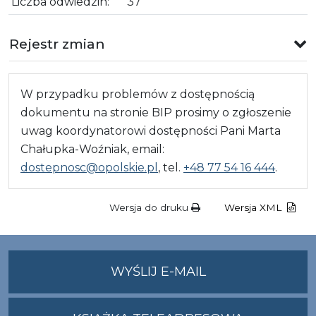
Liczba odwiedzin:
37
Rejestr zmian
W przypadku problemów z dostępnością
dokumentu na stronie BIP prosimy o zgłoszenie
uwag koordynatorowi dostępności Pani Marta
Chałupka-Woźniak, email:
dostepnosc@opolskie.pl
, tel.
+48 77 54 16 444
.
Wersja do druku
Wersja XML
NA
WYŚLIJ E-MAIL
ADRES
UMWO@OPOLSKI