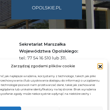
OPOLSKIE.PL
Sekretariat Marszałka
Województwa Opolskiego:
tel.: 77 54 16 510 lub 311,
faks: 77 54 16 512
Zarządzaj zgodami plików cookie
ć jak najlepsze wrażenia, korzystamy z technologii, takich jak pliki
przechowywania i/lub uzyskiwania dostępu do informacji o urządzeniu.
s ePUAP Urzędu: /q877fxtk55/SkrytkaESP
 technologie pozwoli nam przetwarzać dane, takie jak zachowanie
eglądania lub unikalne identyfikatory na tej stronie. Brak wyrażenia
:PL-66703-73759-IGTUV-14
ycofanie zgody może niekorzystnie wpłynąć na niektóre cechy i