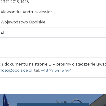
23.12.2015, 14:13
Aleksandra Andruszkiewicz
Województwo Opolskie
21
 dokumentu na stronie BIP prosimy o zgłoszenie uwag
nosc@opolskie.pl
, tel.
+48 77 54 16 444
.