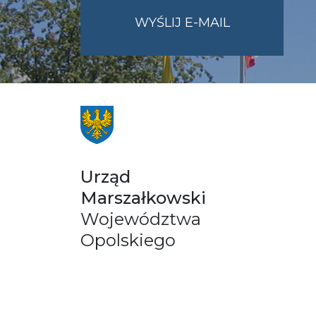
NA
WYŚLIJ E-MAIL
ADRES
UMWO@OPOL
Urząd
Marszałkowski
Województwa
Opolskiego