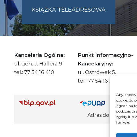
KSIĄŻKA TELEADRESOWA
SKIE.PL
Kancelaria Ogólna:
Punkt Informacyjno-
ul. gen. J. Hallera 9
Kancelaryjny:
tel.: 77 54 16 410
ul. Ostrówek 5,
tel.: 77 54 16 332
Aby zapewni
cookie, do 
Adre
Zgoda na te
podczas prz
Adres do e-Doręczeń Urzędu: AE
zgody lub w
funkcje.