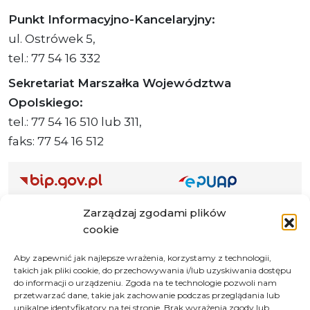
Punkt Informacyjno-Kancelaryjny:
ul. Ostrówek 5,
tel.: 77 54 16 332
Sekretariat Marszałka Województwa
Opolskiego:
tel.: 77 54 16 510 lub 311,
faks: 77 54 16 512
Adres ePUAP Urzędu: /q877fxtk55/SkrytkaESP
Zarządzaj zgodami plików
Adres do e-Doręczeń
cookie
Urzędu: AE:PL-66703-73759-IGTUV-14
Aby zapewnić jak najlepsze wrażenia, korzystamy z technologii,
takich jak pliki cookie, do przechowywania i/lub uzyskiwania dostępu
do informacji o urządzeniu. Zgoda na te technologie pozwoli nam
przetwarzać dane, takie jak zachowanie podczas przeglądania lub
Polityka prywatności
unikalne identyfikatory na tej stronie. Brak wyrażenia zgody lub