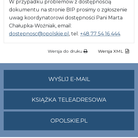
W przypadku problemów z dostępnością
dokumentu na stronie BIP prosimy o zgłoszenie
uwag koordynatorowi dostępności Pani Marta
Chałupka-Woźniak, email:
dostepnosc@opolskie.pl
, tel.
+48 77 54 16 444
.
Wersja do druku
Wersja XML
NA
WYŚLIJ E-MAIL
ADRES
UMWO@OPOLSKI
KSIĄŻKA TELEADRESOWA
OPOLSKIE.PL