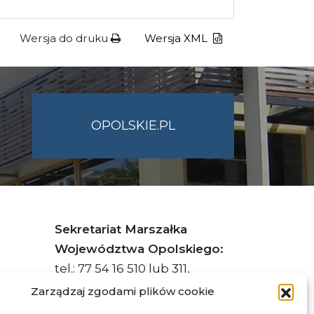
Wersja do druku
Wersja XML
OPOLSKIE.PL
Sekretariat Marszałka
Województwa Opolskiego:
tel.: 77 54 16 510 lub 311,
faks: 77 54 16 512
Zarządzaj zgodami plików cookie