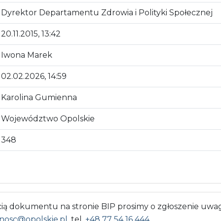
Dyrektor Departamentu Zdrowia i Polityki Społecznej
20.11.2015, 13:42
Iwona Marek
02.02.2026, 14:59
Karolina Gumienna
Województwo Opolskie
348
 dokumentu na stronie BIP prosimy o zgłoszenie uwag
nosc@opolskie.pl
, tel.
+48 77 54 16 444
.