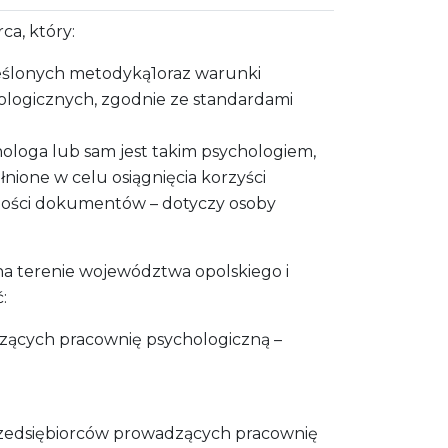
a, który:
eślonych metodyką1oraz warunki
logicznych, zgodnie ze standardami
ologa lub sam jest takim psychologiem,
nione w celu osiągnięcia korzyści
ności dokumentów – dotyczy osoby
a terenie województwa opolskiego i
:
dzących pracownię psychologiczną –
rzedsiębiorców prowadzących pracownię