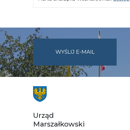
NA
WYŚLIJ E-MAIL
ADRES
UMWO@OPOL
Urząd
Marszałkowski