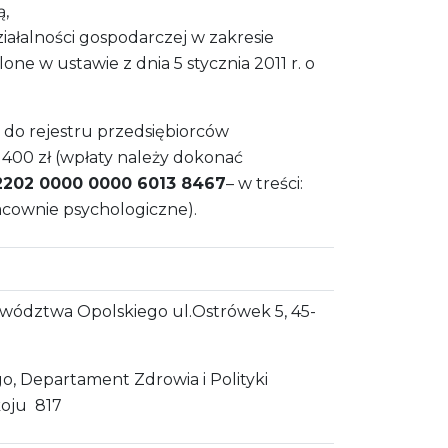
ą,
iałalności gospodarczej w zakresie
e w ustawie z dnia 5 stycznia 2011 r. o
 do rejestru przedsiębiorców
400 zł (wpłaty należy dokonać
2202 0000 0000 6013 8467
– w treści:
acownie psychologiczne).
wództwa Opolskiego ul.Ostrówek 5, 45-
, Departament Zdrowia i Polityki
koju 817