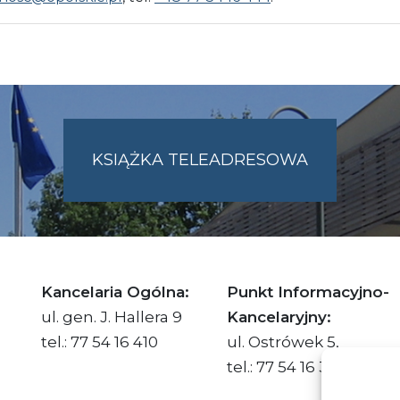
KSIĄŻKA TELEADRESOWA
SKIE.PL
Kancelaria Ogólna:
Punkt Informacyjno-
ul. gen. J. Hallera 9
Kancelaryjny:
tel.: 77 54 16 410
ul. Ostrówek 5,
tel.: 77 54 16 332