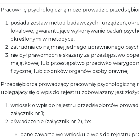
Pracownię psychologiczną może prowadzić przedsiębiorc
posiada zestaw metod badawczych i urządzeń, okr
lokalowe, gwarantujące wykonywanie badań psycho
określonymi w metodyce,
zatrudnia co najmniej jednego uprawnionego psych
nie był prawomocnie skazany za przestępstwo popeł
majątkowej lub przestępstwo przeciwko wiarygod
fizycznej lub członków organów osoby prawnej.
Przedsiębiorca prowadzący pracownię psychologiczną n
ubiegający się o wpis do rejestru zobowiązany jest złożyć
wniosek o wpis do rejestru przedsiębiorców prowa
załącznik nr 1;
oświadczenie (załącznik nr 2), że:
dane zawarte we wniosku o wpis do rejestru p