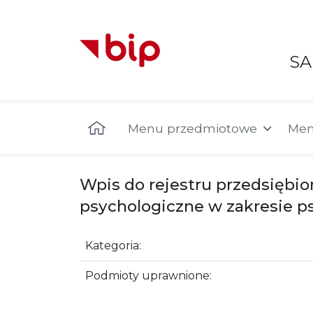
S
Menu główne
Menu przedmiotowe
Men
Wpis do rejestru przedsięb
psychologiczne w zakresie ps
Kategoria:
Podmioty uprawnione: