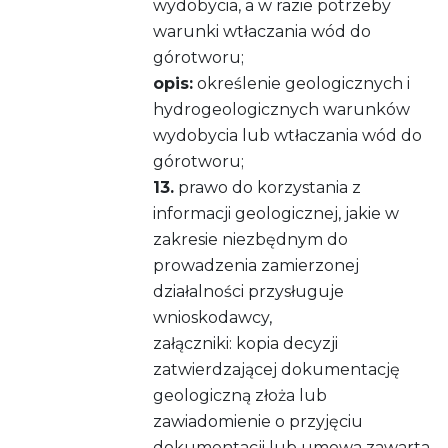
wydobycia, a w razie potrzeby
warunki wtłaczania wód do
górotworu;
opis:
określenie geologicznych i
hydrogeologicznych warunków
wydobycia lub wtłaczania wód do
górotworu;
13.
prawo do korzystania z
informacji geologicznej, jakie w
zakresie niezbędnym do
prowadzenia zamierzonej
działalności przysługuje
wnioskodawcy,
załączniki: kopia decyzji
zatwierdzającej dokumentację
geologiczną złoża lub
zawiadomienie o przyjęciu
dokumentacji lub umowa zawarta