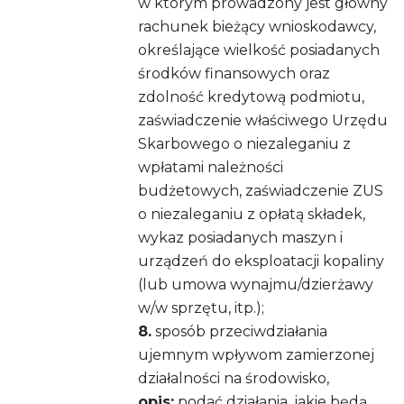
w którym prowadzony jest główny
rachunek bieżący wnioskodawcy,
określające wielkość posiadanych
środków finansowych oraz
zdolność kredytową podmiotu,
zaświadczenie właściwego Urzędu
Skarbowego o niezaleganiu z
wpłatami należności
budżetowych, zaświadczenie ZUS
o niezaleganiu z opłatą składek,
wykaz posiadanych maszyn i
urządzeń do eksploatacji kopaliny
(lub umowa wynajmu/dzierżawy
w/w sprzętu, itp.);
8.
sposób przeciwdziałania
ujemnym wpływom zamierzonej
działalności na środowisko,
opis:
podać działania, jakie będą