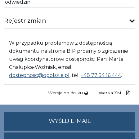
odwiedzin:
Rejestr zmian
W przypadku problemów z dostępnością
dokumentu na stronie BIP prosimy o zgłoszenie
uwag koordynatorowi dostępności Pani Marta
Chałupka-Woźniak, email:
dostepnosc@opolskie.pl
, tel.
+48 77 54 16 444
.
Wersja do druku
Wersja XML
NA
WYŚLIJ E-MAIL
ADRES
UMWO@OPOLSKI