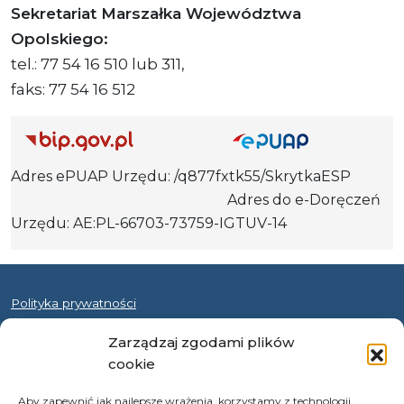
Sekretariat Marszałka Województwa
Opolskiego:
tel.: 77 54 16 510 lub 311,
faks: 77 54 16 512
Adres ePUAP Urzędu: /q877fxtk55/SkrytkaESP
Adres do e-Doręczeń
Urzędu: AE:PL-66703-73759-IGTUV-14
Polityka prywatności
Klauzula informacyjna RODO
Zarządzaj zgodami plików
Deklaracja dostępności
cookie
Instrukcja obsługi BIP
Aby zapewnić jak najlepsze wrażenia, korzystamy z technologii,