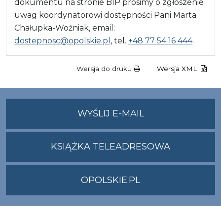
dokumentu na stronie BIP prosimy o zgłoszenie
uwag koordynatorowi dostępności Pani Marta
Chałupka-Woźniak, email:
dostepnosc@opolskie.pl
, tel.
+48 77 54 16 444
.
Wersja do druku
Wersja XML
NA
WYŚLIJ E-MAIL
ADRES
UMWO@OPOLSKI
KSIĄŻKA TELEADRESOWA
OPOLSKIE.PL