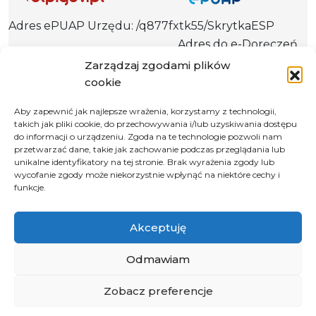
Adres ePUAP Urzędu: /q877fxtk55/SkrytkaESP
Adres do e-Doręczeń
Urzędu: AE:PL-66703-73759-IGTUV-14
Zarządzaj zgodami plików
cookie
Aby zapewnić jak najlepsze wrażenia, korzystamy z technologii,
takich jak pliki cookie, do przechowywania i/lub uzyskiwania dostępu
Polityka prywatności
do informacji o urządzeniu. Zgoda na te technologie pozwoli nam
Klauzula informacyjna RODO
przetwarzać dane, takie jak zachowanie podczas przeglądania lub
unikalne identyfikatory na tej stronie. Brak wyrażenia zgody lub
Deklaracja dostępności
wycofanie zgody może niekorzystnie wpłynąć na niektóre cechy i
funkcje.
Instrukcja obsługi BIP
© 2026 Samorząd Województwa Opolskiego
Akceptuję
Odmawiam
Zobacz preferencje