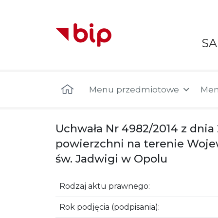
S
Menu główne
Menu przedmiotowe
Men
Uchwała Nr 4982/2014 z dnia
powierzchni na terenie Woje
św. Jadwigi w Opolu
Rodzaj aktu prawnego:
Rok podjęcia (podpisania):