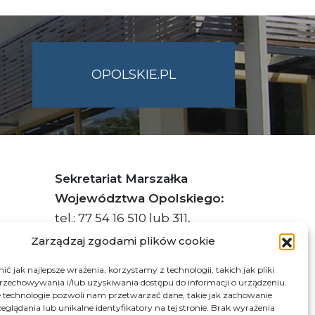
OPOLSKIE.PL
Sekretariat Marszałka
Województwa Opolskiego:
tel.: 77 54 16 510 lub 311,
faks: 77 54 16 512
Zarządzaj zgodami plików cookie
ć jak najlepsze wrażenia, korzystamy z technologii, takich jak pliki
przechowywania i/lub uzyskiwania dostępu do informacji o urządzeniu.
s ePUAP Urzędu: /q877fxtk55/SkrytkaESP
 technologie pozwoli nam przetwarzać dane, takie jak zachowanie
eglądania lub unikalne identyfikatory na tej stronie. Brak wyrażenia