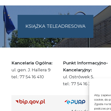
KSIĄŻKA TELEADRESOWA
SKIE.PL
Kancelaria Ogólna:
Punkt Informacyjno-
ul. gen. J. Hallera 9
Kancelaryjny:
tel.: 77 54 16 410
ul. Ostrówek 5,
tel.: 77 54 16 332
Aby zapewni
cookie, do 
Adre
Zgoda na te
podczas prz