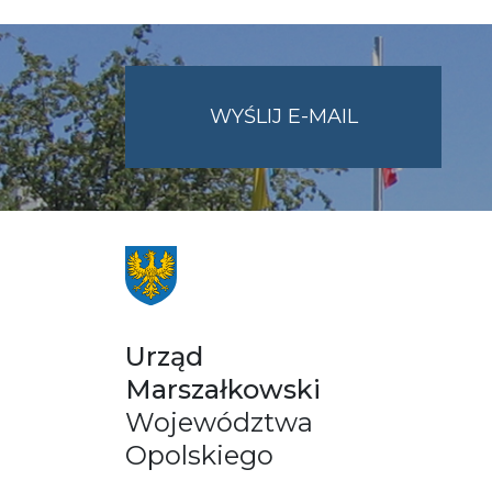
NA
WYŚLIJ E-MAIL
ADRES
UMWO@OPOL
Urząd
Marszałkowski
Województwa
Opolskiego