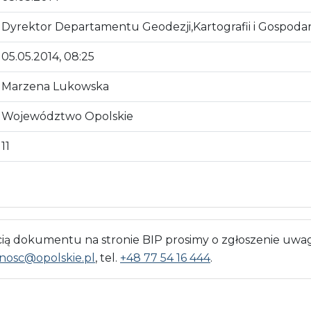
Dyrektor Departamentu Geodezji,Kartografii i Gospoda
05.05.2014, 08:25
Marzena Lukowska
Województwo Opolskie
11
 dokumentu na stronie BIP prosimy o zgłoszenie uwag
nosc@opolskie.pl
, tel.
+48 77 54 16 444
.