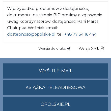
W przypadku problemów z dostępnością
dokumentu na stronie BIP prosimy o zgłoszenie
uwag koordynatorowi dostępności Pani Marta
Chałupka-Woźniak, email:
dostepnosc@opolskie.pl
, tel.
+48 77 54 16 444
.
Wersja do druku
Wersja XML
NA
WYŚLIJ E-MAIL
ADRES
UMWO@OPOLSKI
KSIĄŻKA TELEADRESOWA
OPOLSKIE.PL