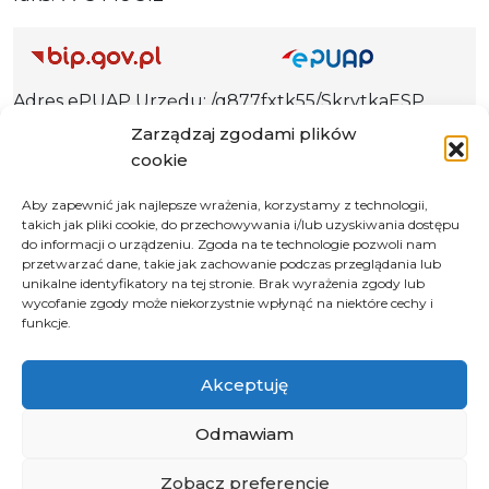
Adres ePUAP Urzędu: /q877fxtk55/SkrytkaESP
Adres do e-Doręczeń
Zarządzaj zgodami plików
Urzędu: AE:PL-66703-73759-IGTUV-14
cookie
Aby zapewnić jak najlepsze wrażenia, korzystamy z technologii,
takich jak pliki cookie, do przechowywania i/lub uzyskiwania dostępu
do informacji o urządzeniu. Zgoda na te technologie pozwoli nam
Polityka prywatności
przetwarzać dane, takie jak zachowanie podczas przeglądania lub
unikalne identyfikatory na tej stronie. Brak wyrażenia zgody lub
Klauzula informacyjna RODO
wycofanie zgody może niekorzystnie wpłynąć na niektóre cechy i
Deklaracja dostępności
funkcje.
Instrukcja obsługi BIP
Akceptuję
© 2026 Samorząd Województwa Opolskiego
Odmawiam
Zobacz preferencje