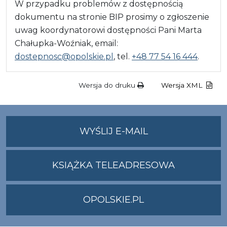
W przypadku problemów z dostępnością
dokumentu na stronie BIP prosimy o zgłoszenie
uwag koordynatorowi dostępności Pani Marta
Chałupka-Woźniak, email:
dostepnosc@opolskie.pl
, tel.
+48 77 54 16 444
.
Wersja do druku
Wersja XML
NA
WYŚLIJ E-MAIL
ADRES
UMWO@OPOLSKI
KSIĄŻKA TELEADRESOWA
OPOLSKIE.PL