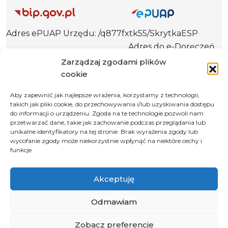
Adres ePUAP Urzędu: /q877fxtk55/SkrytkaESP
Adres do e-Doręczeń
Urzędu: AE:PL-66703-73759-IGTUV-14
Zarządzaj zgodami plików
cookie
Aby zapewnić jak najlepsze wrażenia, korzystamy z technologii,
takich jak pliki cookie, do przechowywania i/lub uzyskiwania dostępu
Polityka prywatności
do informacji o urządzeniu. Zgoda na te technologie pozwoli nam
Klauzula informacyjna RODO
przetwarzać dane, takie jak zachowanie podczas przeglądania lub
unikalne identyfikatory na tej stronie. Brak wyrażenia zgody lub
Deklaracja dostępności
wycofanie zgody może niekorzystnie wpłynąć na niektóre cechy i
funkcje.
Instrukcja obsługi BIP
© 2026 Samorząd Województwa Opolskiego
Akceptuję
Odmawiam
Zobacz preferencje