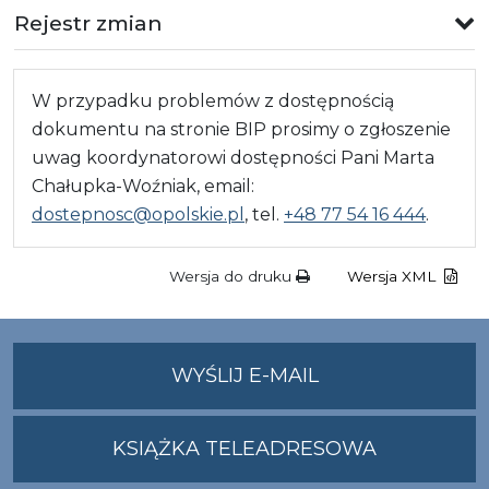
Rejestr zmian
W przypadku problemów z dostępnością
dokumentu na stronie BIP prosimy o zgłoszenie
uwag koordynatorowi dostępności Pani Marta
Chałupka-Woźniak, email:
dostepnosc@opolskie.pl
, tel.
+48 77 54 16 444
.
Wersja do druku
Wersja XML
NA
WYŚLIJ E-MAIL
ADRES
UMWO@OPOLSKI
KSIĄŻKA TELEADRESOWA