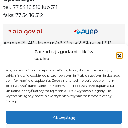
tel.: 77 54 16 510 lub 311,
faks: 77 54 16 512
Adres ePUAP Urzędu: /q877fxtk55/SkrytkaESP
Adres do e-Doręczeń
Zarządzaj zgodami plików
Urzędu: AE:PL-66703-73759-IGTUV-14
cookie
Aby zapewnić jak najlepsze wrażenia, korzystamy z technologii,
takich jak pliki cookie, do przechowywania i/lub uzyskiwania dostępu
do informacji o urządzeniu. Zgoda na te technologie pozwoli nam
Polityka prywatności
przetwarzać dane, takie jak zachowanie podczas przeglądania lub
unikalne identyfikatory na tej stronie. Brak wyrażenia zgody lub
Klauzula informacyjna RODO
wycofanie zgody może niekorzystnie wpłynąć na niektóre cechy i
Deklaracja dostępności
funkcje.
Instrukcja obsługi BIP
Akceptuję
© 2026 Samorząd Województwa Opolskiego