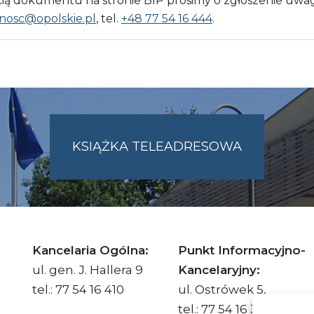
 dokumentu na stronie BIP prosimy o zgłoszenie uwag
nosc@opolskie.pl
, tel.
+48 77 54 16 444
.
KSIĄŻKA TELEADRESOWA
SKIE.PL
Kancelaria Ogólna:
Punkt Informacyjno-
ul. gen. J. Hallera 9
Kancelaryjny:
tel.: 77 54 16 410
ul. Ostrówek 5,
tel.: 77 54 16 332