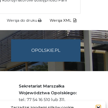
 koordynatorowi dostępności Pani
Wersja do druku
Wersja XML
OPOLSKIE.PL
Sekretariat Marszałka
Województwa Opolskiego:
tel.: 77 54 16 510 lub 311,
faks: 77 54 16 512
Zarządzaj zgodami plików cookie