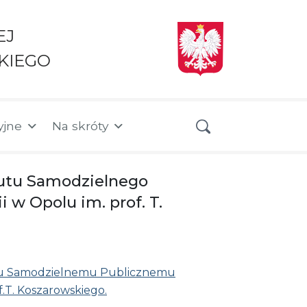
EJ
KIEGO
yjne
Na skróty
tutu Samodzielnego
w Opolu im. prof. T.
tutu Samodzielnemu Publicznemu
.T. Koszarowskiego.