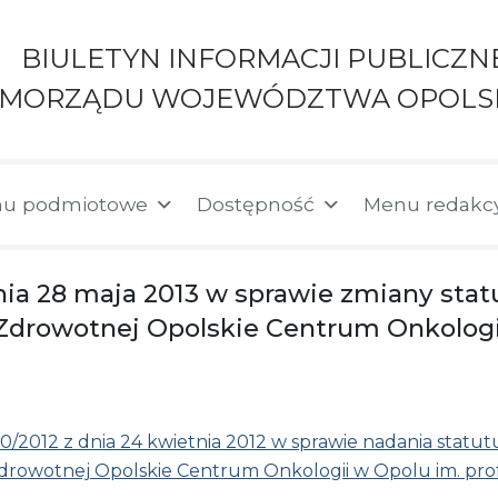
BIULETYN INFORMACJI PUBLICZN
AMORZĄDU WOJEWÓDZTWA OPOLS
u podmiotowe
Dostępność
Menu redakc
nia 28 maja 2013 w sprawie zmiany sta
Zdrowotnej Opolskie Centrum Onkologii 
30/2012 z dnia 24 kwietnia 2012 w sprawie nadania sta
drowotnej Opolskie Centrum Onkologii w Opolu im. prof