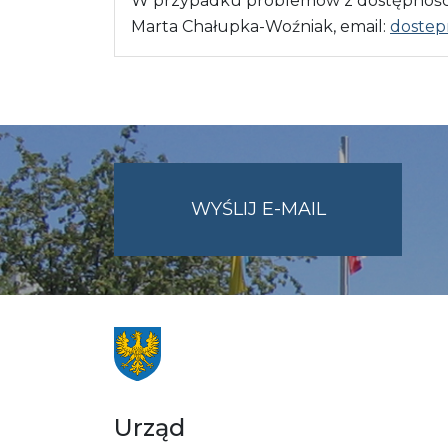
W przypadku problemów z dostępnością
Marta Chałupka-Woźniak, email:
dostep
NA
WYŚLIJ E-MAIL
ADRES
UMWO@OPOL
Urząd