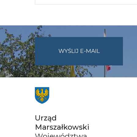
NA
WYŚLIJ E-MAIL
ADRES
UMWO@OPOL
Urząd
Marszałkowski
Województwa