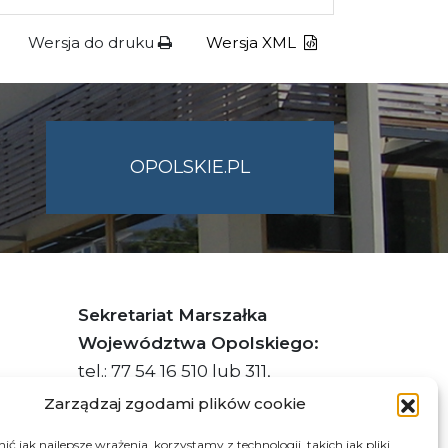
Wersja do druku
Wersja XML
OPOLSKIE.PL
Sekretariat Marszałka
Województwa Opolskiego:
tel.: 77 54 16 510 lub 311,
faks: 77 54 16 512
Zarządzaj zgodami plików cookie
ć jak najlepsze wrażenia, korzystamy z technologii, takich jak pliki