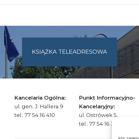
KSIĄŻKA TELEADRESOWA
SKIE.PL
Kancelaria Ogólna:
Punkt Informacyjno-
ul. gen. J. Hallera 9
Kancelaryjny:
tel.: 77 54 16 410
ul. Ostrówek 5,
tel.: 77 54 16 332
Aby zapewni