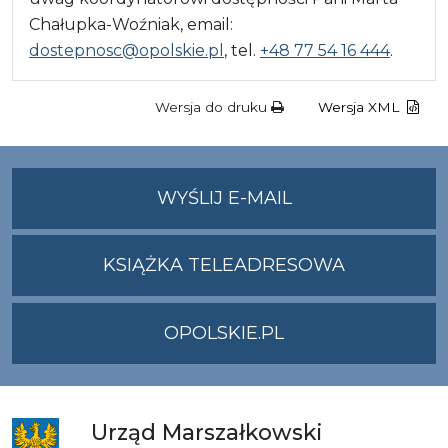
Chałupka-Woźniak, email:
dostepnosc@opolskie.pl
, tel.
+48 77 54 16 444
.
Wersja do druku
Wersja XML
NA
WYŚLIJ E-MAIL
ADRES
UMWO@OPOLSKI
KSIĄŻKA TELEADRESOWA
OPOLSKIE.PL
Urząd
Marszałkowski