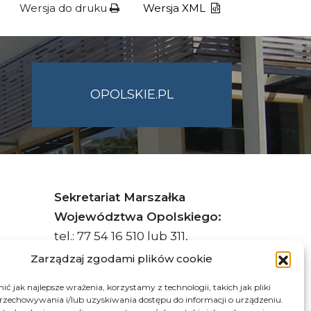
Wersja do druku
Wersja XML
OPOLSKIE.PL
Sekretariat Marszałka
Województwa Opolskiego:
tel.: 77 54 16 510 lub 311,
faks: 77 54 16 512
Zarządzaj zgodami plików cookie
ć jak najlepsze wrażenia, korzystamy z technologii, takich jak pliki
przechowywania i/lub uzyskiwania dostępu do informacji o urządzeniu.
s ePUAP Urzędu: /q877fxtk55/SkrytkaESP