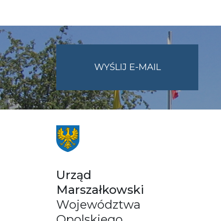
NA
WYŚLIJ E-MAIL
ADRES
UMWO@OPOL
Urząd
Marszałkowski
Województwa
Opolskiego