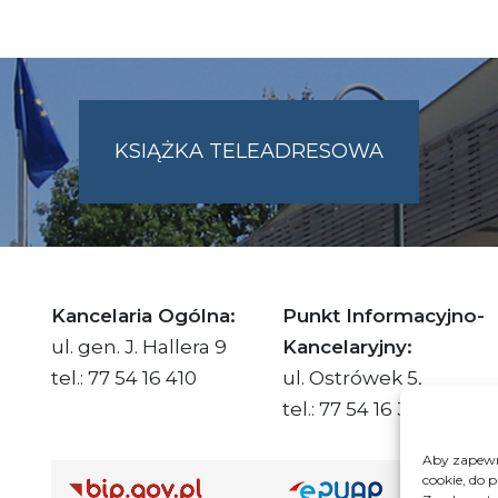
KSIĄŻKA TELEADRESOWA
SKIE.PL
Kancelaria Ogólna:
Punkt Informacyjno-
ul. gen. J. Hallera 9
Kancelaryjny:
tel.: 77 54 16 410
ul. Ostrówek 5,
tel.: 77 54 16 332
Aby zapewni
cookie, do 
Adre