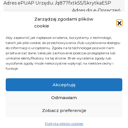
Adres ePUAP Urzędu: /q877fxtk55/SkrytkaESP
Adres do e-Doręczeń
Urzędu: AE:PL-66703-73759-IGTUV-14
Zarządzaj zgodami plików
cookie
Aby zapewnić jak najlepsze wrażenia, korzystamy z technologii,
takich jak pliki cookie, do przechowywania i/lub uzyskiwania dostępu
Polityka prywatności
do informacji o urządzeniu. Zgoda na te technologie pozwoli nam
Klauzula informacyjna RODO
przetwarzać dane, takie jak zachowanie podczas przeglądania lub
unikalne identyfikatory na tej stronie. Brak wyrażenia zgody lub
Deklaracja dostępności
wycofanie zgody może niekorzystnie wpłynąć na niektóre cechy i
funkcje.
Instrukcja obsługi BIP
© 2026 Samorząd Województwa Opolskiego
Akceptuję
Odmawiam
Zobacz preferencje
Polityka plików cookies