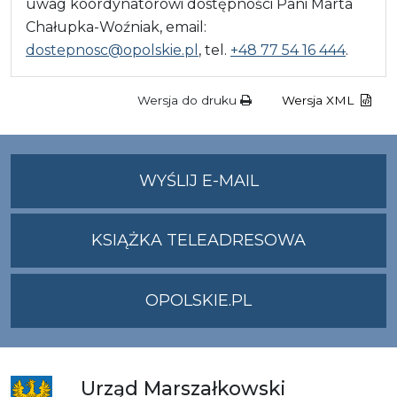
uwag koordynatorowi dostępności Pani Marta
Chałupka-Woźniak, email:
dostepnosc@opolskie.pl
, tel.
+48 77 54 16 444
.
Wersja do druku
Wersja XML
NA
WYŚLIJ E-MAIL
ADRES
UMWO@OPOLSKI
KSIĄŻKA TELEADRESOWA
OPOLSKIE.PL
Urząd
Marszałkowski