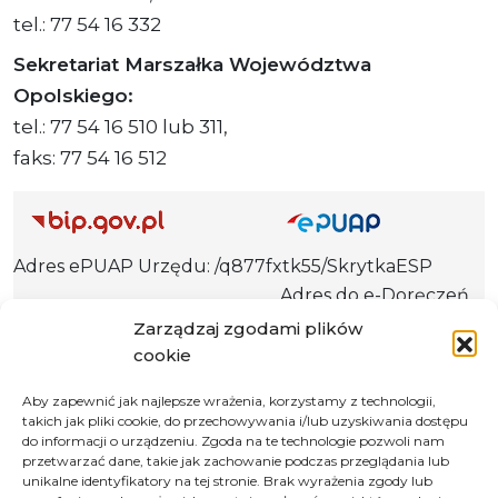
tel.: 77 54 16 332
Sekretariat Marszałka Województwa
Opolskiego:
tel.: 77 54 16 510 lub 311,
faks: 77 54 16 512
Adres ePUAP Urzędu: /q877fxtk55/SkrytkaESP
Adres do e-Doręczeń
Urzędu: AE:PL-66703-73759-IGTUV-14
Zarządzaj zgodami plików
cookie
Aby zapewnić jak najlepsze wrażenia, korzystamy z technologii,
takich jak pliki cookie, do przechowywania i/lub uzyskiwania dostępu
Polityka prywatności
do informacji o urządzeniu. Zgoda na te technologie pozwoli nam
Klauzula informacyjna RODO
przetwarzać dane, takie jak zachowanie podczas przeglądania lub
unikalne identyfikatory na tej stronie. Brak wyrażenia zgody lub
Deklaracja dostępności