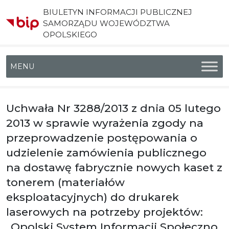
BIULETYN INFORMACJI PUBLICZNEJ
SAMORZĄDU WOJEWÓDZTWA
OPOLSKIEGO
Menu główne
Uchwała Nr 3288/2013 z dnia 05 lutego
2013 w sprawie wyrażenia zgody na
przeprowadzenie postępowania o
udzielenie zamówienia publicznego
na dostawę fabrycznie nowych kaset z
tonerem (materiałów
eksploatacyjnych) do drukarek
laserowych na potrzeby projektów:
„Opolski System Informacji Społeczno