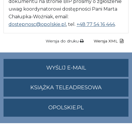
dokumentu na stronie BIP prosimy o zgłoszenie
uwag koordynatorowi dostępności Pani Marta
Chałupka-Woźniak, email:
dostepnosc@opolskie.pl
, tel.
+48 77 54 16 444
.
Wersja do druku
Wersja XML
NA
WYŚLIJ E-MAIL
ADRES
UMWO@OPOLSKI
KSIĄŻKA TELEADRESOWA
OPOLSKIE.PL