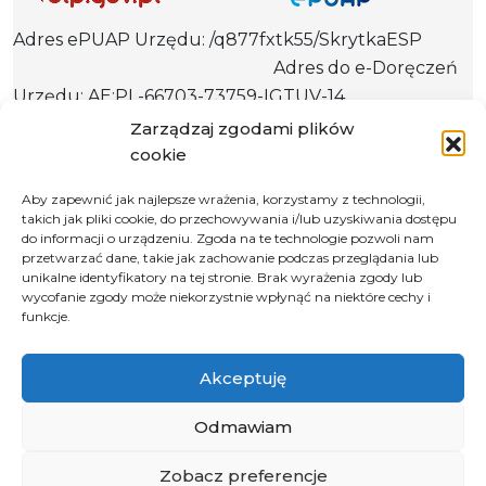
Adres ePUAP Urzędu: /q877fxtk55/SkrytkaESP
Adres do e-Doręczeń
Urzędu: AE:PL-66703-73759-IGTUV-14
Zarządzaj zgodami plików
cookie
Polityka prywatności
Aby zapewnić jak najlepsze wrażenia, korzystamy z technologii,
takich jak pliki cookie, do przechowywania i/lub uzyskiwania dostępu
Klauzula informacyjna RODO
do informacji o urządzeniu. Zgoda na te technologie pozwoli nam
Deklaracja dostępności
przetwarzać dane, takie jak zachowanie podczas przeglądania lub
unikalne identyfikatory na tej stronie. Brak wyrażenia zgody lub
Instrukcja obsługi BIP
wycofanie zgody może niekorzystnie wpłynąć na niektóre cechy i
funkcje.
© 2026 Samorząd Województwa Opolskiego
Akceptuję
Odmawiam
Zobacz preferencje