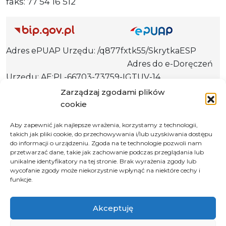
faks: 77 54 16 512
Adres ePUAP Urzędu: /q877fxtk55/SkrytkaESP
Adres do e-Doręczeń
Urzędu: AE:PL-66703-73759-IGTUV-14
Zarządzaj zgodami plików
cookie
Polityka prywatności
Aby zapewnić jak najlepsze wrażenia, korzystamy z technologii,
takich jak pliki cookie, do przechowywania i/lub uzyskiwania dostępu
Klauzula informacyjna RODO
do informacji o urządzeniu. Zgoda na te technologie pozwoli nam
Deklaracja dostępności
przetwarzać dane, takie jak zachowanie podczas przeglądania lub
unikalne identyfikatory na tej stronie. Brak wyrażenia zgody lub
Instrukcja obsługi BIP
wycofanie zgody może niekorzystnie wpłynąć na niektóre cechy i
funkcje.
© 2026 Samorząd Województwa Opolskiego
Akceptuję