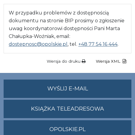
W przypadku problemów z dostępnością
dokumentu na stronie BIP prosimy o zgłoszenie
uwag koordynatorowi dostępności Pani Marta
Chałupka-Woźniak, email:
dostepnosc@opolskie.pl
, tel.
+48 77 54 16 444
.
Wersja do druku
Wersja XML
NA
WYŚLIJ E-MAIL
ADRES
UMWO@OPOLSKI
KSIĄŻKA TELEADRESOWA
OPOLSKIE.PL