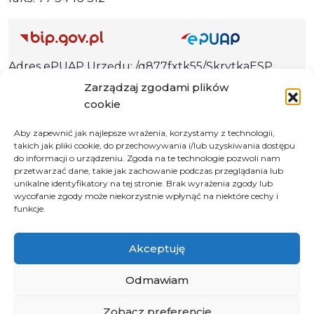
Adres ePUAP Urzędu: /q877fxtk55/SkrytkaESP
Adres do e-Doręczeń
Zarządzaj zgodami plików
Urzędu: AE:PL-66703-73759-IGTUV-14
cookie
Aby zapewnić jak najlepsze wrażenia, korzystamy z technologii,
takich jak pliki cookie, do przechowywania i/lub uzyskiwania dostępu
do informacji o urządzeniu. Zgoda na te technologie pozwoli nam
Polityka prywatności
przetwarzać dane, takie jak zachowanie podczas przeglądania lub
unikalne identyfikatory na tej stronie. Brak wyrażenia zgody lub
Klauzula informacyjna RODO
wycofanie zgody może niekorzystnie wpłynąć na niektóre cechy i
Deklaracja dostępności
funkcje.
Instrukcja obsługi BIP
Akceptuję
© 2026 Samorząd Województwa Opolskiego
Odmawiam
Zobacz preferencje