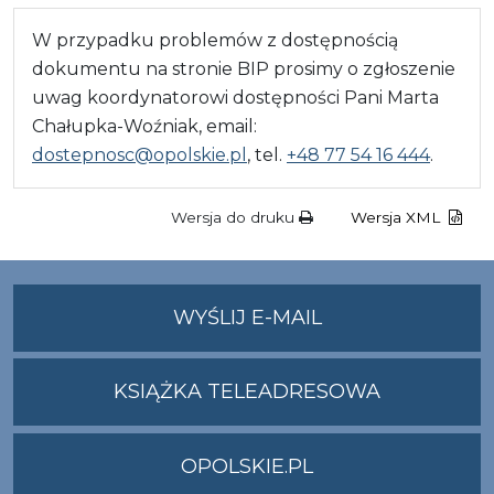
W przypadku problemów z dostępnością
dokumentu na stronie BIP prosimy o zgłoszenie
uwag koordynatorowi dostępności Pani Marta
Chałupka-Woźniak, email:
dostepnosc@opolskie.pl
, tel.
+48 77 54 16 444
.
Wersja do druku
Wersja XML
NA
WYŚLIJ E-MAIL
ADRES
UMWO@OPOLSKI
KSIĄŻKA TELEADRESOWA
OPOLSKIE.PL