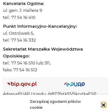
Kancelaria Ogólna:
ul. gen. J. Hallera 9
tel.: 77 54 16 410
Punkt Informacyjno-Kancelaryjny:
ul. Ostrówek 5,
tel.: 77 54 16 332
Sekretariat Marszałka Województwa
Opolskiego:
tel.: 77 54 16 510 lub 311,
faks: 77 54 16 512
Adres ePUAP Urzędu: /q877fxtk55/SkrytkaESP
Adres do e-Doręczeń
Zarządzaj zgodami plików
Urzędu: AE:PL-66703-73759-IGTUV-14
cookie