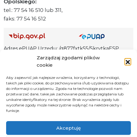
Opolskiego:
tel.: 77 54 16 510 lub 311,
faks: 77 54 16 512
Adres ePUAP Urzędu: /q877fxtk55/SkrytkaESP
Adres do e-Doręczeń
Zarządzaj zgodami plików
Urzędu: AE:PL-66703-73759-IGTUV-14
cookie
Aby zapewnić jak najlepsze wrażenia, korzystamy z technologii,
takich jak pliki cookie, do przechowywania i/lub uzyskiwania dostępu
do informacji o urządzeniu. Zgoda na te technologie pozwoli nam
Polityka prywatności
przetwarzać dane, takie jak zachowanie podczas przeglądania lub
unikalne identyfikatory na tej stronie. Brak wyrażenia zgody lub
Klauzula informacyjna RODO
wycofanie zgody może niekorzystnie wpłynąć na niektóre cechy i
Deklaracja dostępności
funkcje.
Instrukcja obsługi BIP
Akceptuję
© 2026 Samorząd Województwa Opolskiego