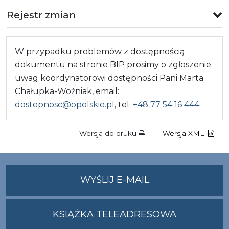
Rejestr zmian
W przypadku problemów z dostępnością
dokumentu na stronie BIP prosimy o zgłoszenie
uwag koordynatorowi dostępności Pani Marta
Chałupka-Woźniak, email:
dostepnosc@opolskie.pl
, tel.
+48 77 54 16 444
.
Wersja do druku
Wersja XML
NA
WYŚLIJ E-MAIL
ADRES
UMWO@OPOLSKI
KSIĄŻKA TELEADRESOWA