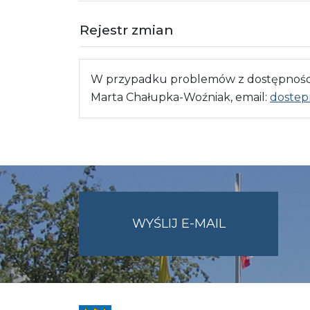
Rejestr zmian
W przypadku problemów z dostępnością
Marta Chałupka-Woźniak, email:
dostep
NA
WYŚLIJ E-MAIL
ADRES
UMWO@OPOL