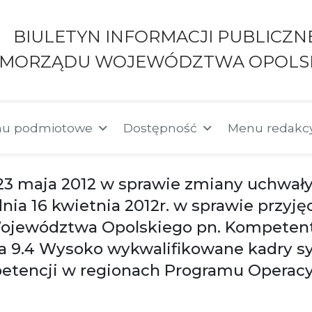
BIULETYN INFORMACJI PUBLICZN
AMORZĄDU WOJEWÓDZTWA OPOLS
u podmiotowe
Dostępność
Menu redakc
23 maja 2012 w sprawie zmiany uchwały
a 16 kwietnia 2012r. w sprawie przyjęci
jewództwa Opolskiego pn. Kompetentn
ia 9.4 Wysoko wykwalifikowane kadry sy
etencji w regionach Programu Operacy