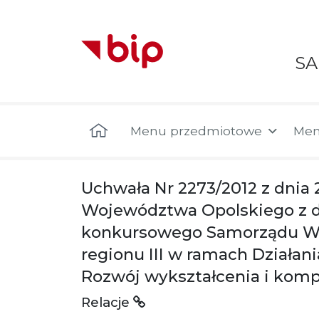
S
Menu główne
Menu przedmiotowe
Men
Uchwała Nr 2273/2012 z dnia 
Województwa Opolskiego z dni
konkursowego Samorządu Wo
regionu III w ramach Działan
Rozwój wykształcenia i komp
Relacje