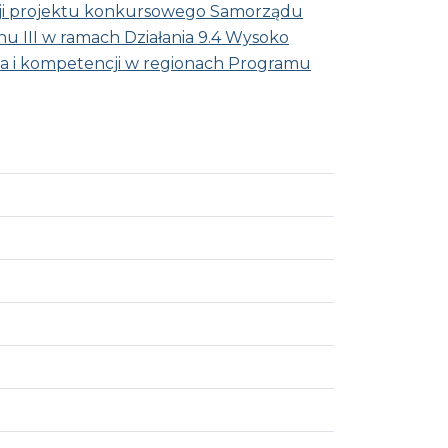
zacji projektu konkursowego Samorządu
 III w ramach Działania 9.4 Wysoko
ia i kompetencji w regionach Programu