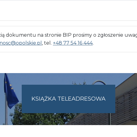
 dokumentu na stronie BIP prosimy o zgłoszenie uwag
nosc@opolskie.pl
, tel.
+48 77 54 16 444
.
KSIĄŻKA TELEADRESOWA
SKIE.PL