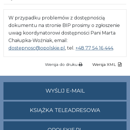
W przypadku problemów z dostępnością
dokumentu na stronie BIP prosimy o zgłoszenie
uwag koordynatorowi dostępności Pani Marta
Chałupka-Woźniak, email:
dostepnosc@opolskie.pl
, tel.
+48 77 54 16 444
.
Wersja do druku
Wersja XML
NA
WYŚLIJ E-MAIL
ADRES
UMWO@OPOLSKI
KSIĄŻKA TELEADRESOWA
OPOLSKIE.PL