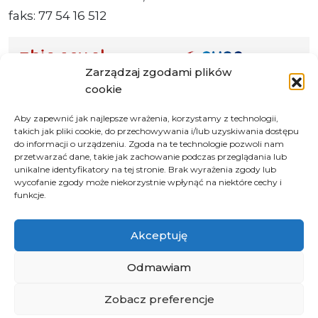
faks: 77 54 16 512
Zarządzaj zgodami plików
Adres ePUAP Urzędu: /q877fxtk55/SkrytkaESP
cookie
Adres do e-Doręczeń
Aby zapewnić jak najlepsze wrażenia, korzystamy z technologii,
Urzędu: AE:PL-66703-73759-IGTUV-14
takich jak pliki cookie, do przechowywania i/lub uzyskiwania dostępu
do informacji o urządzeniu. Zgoda na te technologie pozwoli nam
przetwarzać dane, takie jak zachowanie podczas przeglądania lub
unikalne identyfikatory na tej stronie. Brak wyrażenia zgody lub
wycofanie zgody może niekorzystnie wpłynąć na niektóre cechy i
Polityka prywatności
funkcje.
Klauzula informacyjna RODO
Deklaracja dostępności
Akceptuję
Instrukcja obsługi BIP
Odmawiam
© 2026 Samorząd Województwa Opolskiego
Zobacz preferencje