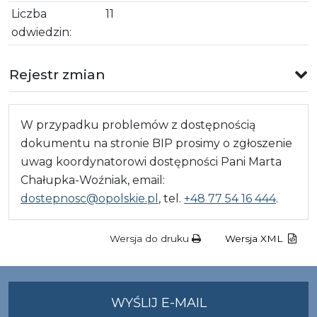
Liczba
11
odwiedzin:
Rejestr zmian
W przypadku problemów z dostępnością
dokumentu na stronie BIP prosimy o zgłoszenie
uwag koordynatorowi dostępności Pani Marta
Chałupka-Woźniak, email:
dostepnosc@opolskie.pl
, tel.
+48 77 54 16 444
.
Wersja do druku
Wersja XML
NA
WYŚLIJ E-MAIL