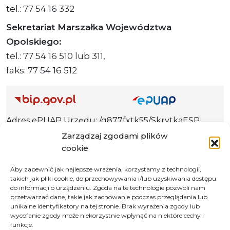
tel.: 77 54 16 332
Sekretariat Marszałka Województwa
Opolskiego:
tel.: 77 54 16 510 lub 311,
faks: 77 54 16 512
Adres ePUAP Urzędu: /q877fxtk55/SkrytkaESP
Adres do e-Doręczeń
Zarządzaj zgodami plików
Urzędu: AE:PL-66703-73759-IGTUV-14
cookie
Aby zapewnić jak najlepsze wrażenia, korzystamy z technologii,
takich jak pliki cookie, do przechowywania i/lub uzyskiwania dostępu
do informacji o urządzeniu. Zgoda na te technologie pozwoli nam
Polityka prywatności
przetwarzać dane, takie jak zachowanie podczas przeglądania lub
unikalne identyfikatory na tej stronie. Brak wyrażenia zgody lub
Klauzula informacyjna RODO
wycofanie zgody może niekorzystnie wpłynąć na niektóre cechy i
Deklaracja dostępności
funkcje.