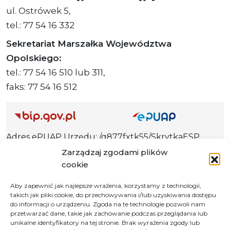
ul. Ostrówek 5,
tel.: 77 54 16 332
Sekretariat Marszałka Województwa
Opolskiego:
tel.: 77 54 16 510 lub 311,
faks: 77 54 16 512
Adres ePUAP Urzędu: /q877fxtk55/SkrytkaESP
Adres do e-Doręczeń
Zarządzaj zgodami plików
Urzędu: AE:PL-66703-73759-IGTUV-14
cookie
Aby zapewnić jak najlepsze wrażenia, korzystamy z technologii,
takich jak pliki cookie, do przechowywania i/lub uzyskiwania dostępu
do informacji o urządzeniu. Zgoda na te technologie pozwoli nam
Polityka prywatności
przetwarzać dane, takie jak zachowanie podczas przeglądania lub
unikalne identyfikatory na tej stronie. Brak wyrażenia zgody lub
Klauzula informacyjna RODO