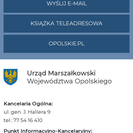
NA
WYŚLIJ E-MAIL
ADRES
UMWO@OPOLSKI
KSIĄŻKA TELEADRESOWA
OPOLSKIE.PL
Urząd
Marszałkowski
Województwa
Opolskiego
Kancelaria Ogólna:
ul. gen. J. Hallera 9
tel.: 77 54 16 410
Punkt Informacyjno-Kancelaryjny: