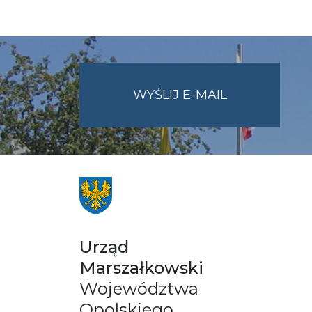
NA
WYŚLIJ E-MAIL
ADRES
UMWO@OPOL
Urząd
Marszałkowski
Województwa
Opolskiego