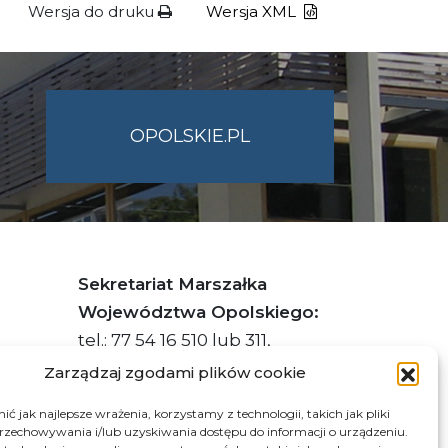
Wersja do druku
Wersja XML
OPOLSKIE.PL
Sekretariat Marszałka
Województwa Opolskiego:
tel.: 77 54 16 510 lub 311,
faks: 77 54 16 512
Zarządzaj zgodami plików cookie
ć jak najlepsze wrażenia, korzystamy z technologii, takich jak pliki
przechowywania i/lub uzyskiwania dostępu do informacji o urządzeniu.
s ePUAP Urzędu: /q877fxtk55/SkrytkaESP