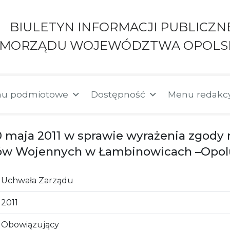
BIULETYN INFORMACJI PUBLICZN
AMORZĄDU WOJEWÓDZTWA OPOLS
u podmiotowe
Dostępność
Menu redakc
10 maja 2011 w sprawie wyrażenia zgod
ów Wojennych w Łambinowicach –Opol
Uchwała Zarządu
2011
Obowiązujący