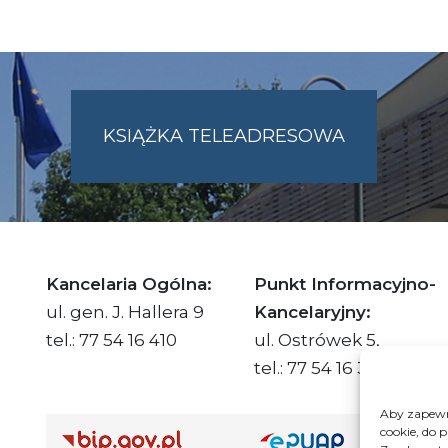
KSIĄŻKA TELEADRESOWA
SKIE.PL
Kancelaria Ogólna:
Punkt Informacyjno-
ul. gen. J. Hallera 9
Kancelaryjny:
tel.: 77 54 16 410
ul. Ostrówek 5,
tel.: 77 54 16 332
Aby zapewni
cookie, do 
Adre