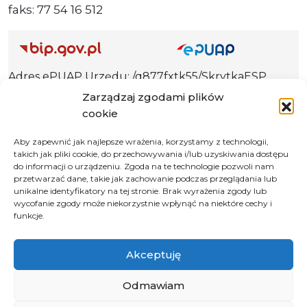
faks: 77 54 16 512
Adres ePUAP Urzędu: /q877fxtk55/SkrytkaESP
Adres do e-Doręczeń
Zarządzaj zgodami plików
Urzędu: AE:PL-66703-73759-IGTUV-14
cookie
Aby zapewnić jak najlepsze wrażenia, korzystamy z technologii,
takich jak pliki cookie, do przechowywania i/lub uzyskiwania dostępu
do informacji o urządzeniu. Zgoda na te technologie pozwoli nam
Polityka prywatności
przetwarzać dane, takie jak zachowanie podczas przeglądania lub
unikalne identyfikatory na tej stronie. Brak wyrażenia zgody lub
Klauzula informacyjna RODO
wycofanie zgody może niekorzystnie wpłynąć na niektóre cechy i
Deklaracja dostępności
funkcje.
Instrukcja obsługi BIP
Akceptuję
© 2026 Samorząd Województwa Opolskiego
Odmawiam