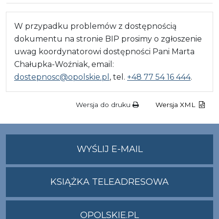
W przypadku problemów z dostępnością
dokumentu na stronie BIP prosimy o zgłoszenie
uwag koordynatorowi dostępności Pani Marta
Chałupka-Woźniak, email:
dostepnosc@opolskie.pl
, tel.
+48 77 54 16 444
.
Wersja do druku
Wersja XML
NA
WYŚLIJ E-MAIL
ADRES
UMWO@OPOLSKI
KSIĄŻKA TELEADRESOWA
OPOLSKIE.PL