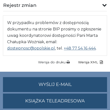
Rejestr zmian
W przypadku problemów z dostępnością
dokumentu na stronie BIP prosimy o zgłoszenie
uwag koordynatorowi dostępności Pani Marta
Chałupka-Woźniak, email:
dostepnosc@opolskie.pl
, tel.
+48 77 54 16 444
.
Wersja do druku
Wersja XML
NA
WYŚLIJ E-MAIL
ADRES
UMWO@OPOLSKI
KSIĄŻKA TELEADRESOWA