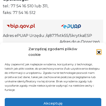
tel.: 77 54 16 510 lub 311,
faks: 77 54 16 512
Adres ePUAP Urzędu: /q877fxtk55/SkrytkaESP
Adres do e-Doręczeń
Urzędu: AE:PL-66703-73759-IGTUV-14
Zarządzaj zgodami plików
cookie
Aby zapewnić jak najlepsze wrażenia, korzystamy z technologii,
takich jak pliki cookie, do przechowywania i/lub uzyskiwania dostępu
Polityka prywatności
do informacji o urządzeniu. Zgoda na te technologie pozwoli nam
Klauzula informacyjna RODO
przetwarzać dane, takie jak zachowanie podczas przeglądania lub
unikalne identyfikatory na tej stronie. Brak wyrażenia zgody lub
Deklaracja dostępności
wycofanie zgody może niekorzystnie wpłynąć na niektóre cechy i
funkcje.
Instrukcja obsługi BIP
© 2026 Samorząd Województwa Opolskiego
Akceptuję